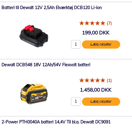
Batteri til Dewalt 12V 2,5Ah Elværktøj DCB120 Li-ion
(7)
199,00 DKK
LÆG I KURV
Dewalt DCB548 18V 12Ah/54V Flexvolt batteri
(1)
1.458,00 DKK
LÆG I KURV
2-Power PTH0040A batteri 14,4V Til bl.a. Dewalt DC9091