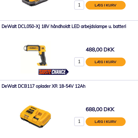
LÆG I KURV
DeWalt DCL050-XJ 18V håndholdt LED arbejdslampe u. batteri
488,00 DKK
LÆG I KURV
DeWalt DCB117 oplader XR 18-54V 12Ah
688,00 DKK
LÆG I KURV