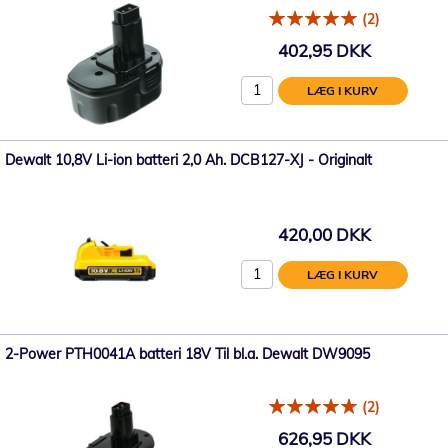
(2)
402,95 DKK
LÆG I KURV
Dewalt 10,8V Li-ion batteri 2,0 Ah. DCB127-XJ - Originalt
420,00 DKK
LÆG I KURV
2-Power PTH0041A batteri 18V Til bl.a. Dewalt DW9095
(2)
626,95 DKK