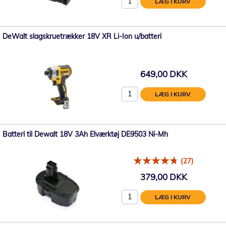
LÆG I KURV
DeWalt slagskruetrækker 18V XR Li-Ion u/batteri
649,00 DKK
LÆG I KURV
Batteri til Dewalt 18V 3Ah Elværktøj DE9503 Ni-Mh
(27)
379,00 DKK
LÆG I KURV