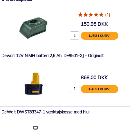
(1)
150,95 DKK
LÆG I KURV
Dewalt 12V NiMH batteri 2,6 Ah. DE9501-XJ - Originalt
868,00 DKK
LÆG I KURV
DeWalt DWST83347-1 værktøjskasse med hjul