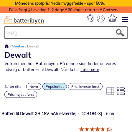
Månedens spotpris: Nedis myggefælde – spar 50%.
Billig fragt // Levering 1-2 dage // 60 dages returret // God service med garanti
Min indkøbs
Mærker
Dewalt
Dewalt
Velkommen hos Batteribyen. På denne side finder du vores
udvalg af batterier til Dewalt. Når du h...
Læs mere
Sorter efter:
Navn
Popularitet
Pris: laveste først
Pris: højest først
Batteri til Dewalt XR 18V 5Ah elværktøj - DCB184-XJ Li-ion
(5)