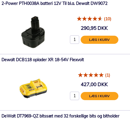
2-Power PTH0038A batteri 12V Til bl.a. Dewalt DW9072
(10)
290,95 DKK
LÆG I KURV
Dewalt DCB118 oplader XR 18-54V Flexvolt
(1)
427,00 DKK
LÆG I KURV
DeWalt DT7969-QZ bitssæt med 32 forskellige bits og bitholder