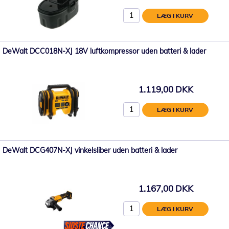
LÆG I KURV
DeWalt DCC018N-XJ 18V luftkompressor uden batteri & lader
1.119,00 DKK
LÆG I KURV
DeWalt DCG407N-XJ vinkelsliber uden batteri & lader
1.167,00 DKK
LÆG I KURV