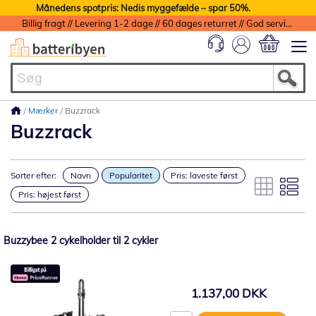
Månedens spotpris: Nedis myggefælde – spar 50%.
Billig fragt // Levering 1-2 dage // 60 dages returret // God service med garanti
Min indkøbs
Mærker
Buzzrack
Buzzrack
Sorter efter:
Navn
Popularitet
Pris: laveste først
Pris: højest først
Buzzybee 2 cykelholder til 2 cykler
1.137,00 DKK