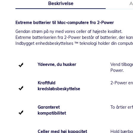
Beskrivelse
A
starten
af
billedgalleriet
Extreme batterier til Mac-computere fra 2-Power
Gendan strøm på ny med vores celler af højeste kvalitet.
Extreme batteriserien fra 2-Power består af batterier, der ka
Indbygget enhedsbeskyttelses ™ teknologi holder din computer
Ydeevne, du husker
Vend tilbage
Power.
Kraftfuld
2-Power enh
kredsløbsbeskyttelse
Garanteret
To årtier er
kompatibilitet
Celler med høj kapacitet
Hold bærbar