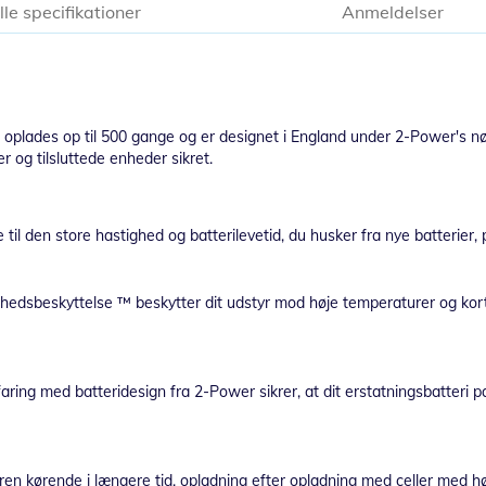
lle specifikationer
Anmeldelser
n oplades op til 500 gange og er designet i England under 2-Power's nø
 og tilsluttede enheder sikret.
 til den store hastighed og batterilevetid, du husker fra nye batterier,
edsbeskyttelse ™ beskytter dit udstyr mod høje temperaturer og kort
faring med batteridesign fra 2-Power sikrer, at dit erstatningsbatteri p
en kørende i længere tid, opladning efter opladning med celler med høj