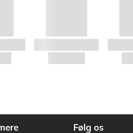
mere
Følg os