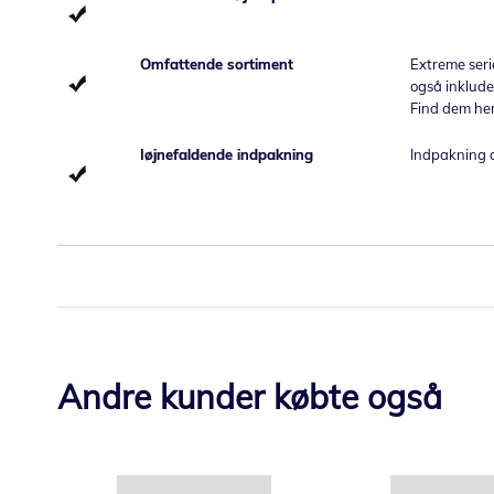
Omfattende sortiment
Extreme serie
også inklude
Find dem he
Iøjnefaldende indpakning
Indpakning a
Andre kunder købte også