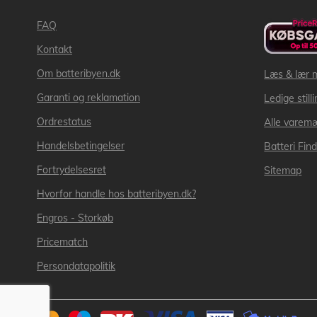
FAQ
Kontakt
Om batteribyen.dk
Læs & lær 
Garanti og reklamation
Ledige still
Ordrestatus
Alle varem
Handelsbetingelser
Batteri Fin
Fortrydelsesret
Sitemap
Hvorfor handle hos batteribyen.dk?
Engros - Storkøb
Pricematch
Persondatapolitik