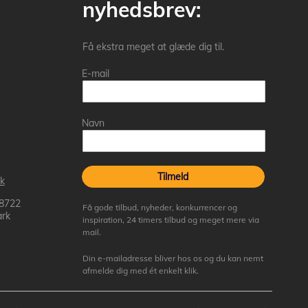
nyhedsbrev:
Få ekstra meget at glæde dig til.
E-mail
Navn
Tilmeld
k
 8722
Få gode tilbud, nyheder, konkurrencer og
rk
inspiration, 24 timers tilbud og meget mere via
mail.
Din e-mailadresse bliver hos os og du kan nemt
afmelde dig med ét enkelt klik.