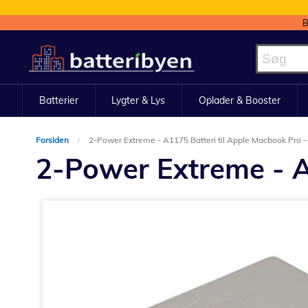
B
Skip
to
Content
Batterier
Lygter & Lys
Oplader & Booster
Forsiden
2-Power Extreme - A1175 Batteri til Apple Macbook Pro
2-Power Extreme - A
Gå
til
slutningen
af
billedgalleriet