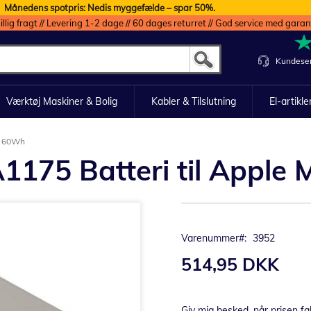
Månedens spotpris: Nedis myggefælde – spar 50%.
illig fragt // Levering 1-2 dage // 60 dages returret // God service med garan
Kundeser
Værktøj Maskiner & Bolig
Kabler & Tilslutning
El-artikle
 – 60Wh
1175 Batteri til Apple
Varenummer
3952
514,95 DKK
Giv mig besked, når prisen fa