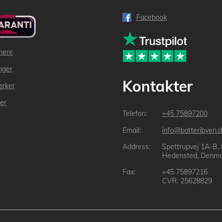
Facebook
mere
inger
Kontakter
ærker
der
+45 75897200
info@batteribyen.d
Spettrupvej 1A-B,
Hedensted, Denma
+45 75897216
CVR: 25628829