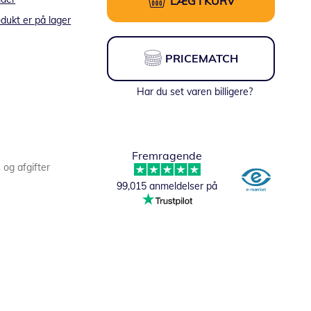
LÆG I KURV
dukt er på lager
PRICEMATCH
Har du set varen billigere?
Fremragende
s og afgifter
99,015 anmeldelser på