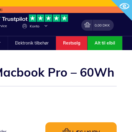
ti
Min indkøbskurv
Lave
0,00 DKK
vice
Konto
om
r
Elektronik tilbehør
Restsalg
Alt til elbil
 Macbook Pro – 60Wh
lder