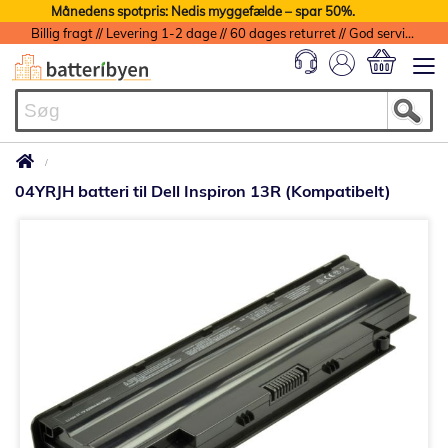
Månedens spotpris: Nedis myggefælde – spar 50%.
Billig fragt // Levering 1-2 dage // 60 dages returret // God service med garanti
Min indkøbs
04YRJH batteri til Dell Inspiron 13R (Kompatibelt)
Gå
til
slutningen
af
billedgalleriet