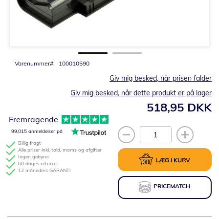
Gå
til
starten
af
billedgalleriet
Varenummer
100010590
Giv mig besked, når prisen falder
Giv mig besked, når dette produkt er på lager
518,95 DKK
Fremragende
99,015 anmeldelser på
Billig fragt
Alle priser inkl. told, moms og afgifter
Ingen gebyrer
LÆG I KURV
60 dages returret
12 måneders GARANTI
PRICEMATCH