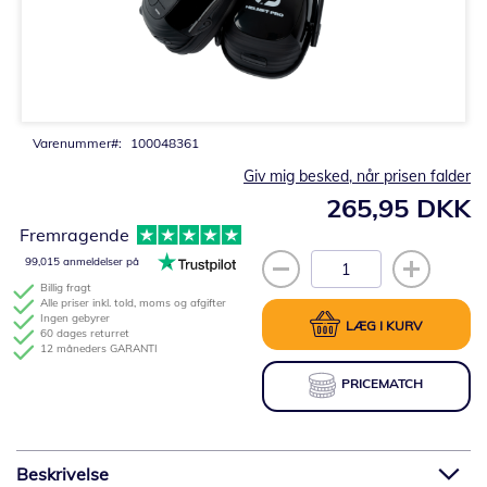
Gå
til
starten
af
billedgalleriet
Varenummer
100048361
Giv mig besked, når prisen falder
265,95 DKK
Fremragende
99,015 anmeldelser på
Billig fragt
Alle priser inkl. told, moms og afgifter
Ingen gebyrer
LÆG I KURV
60 dages returret
12 måneders GARANTI
PRICEMATCH
Beskrivelse