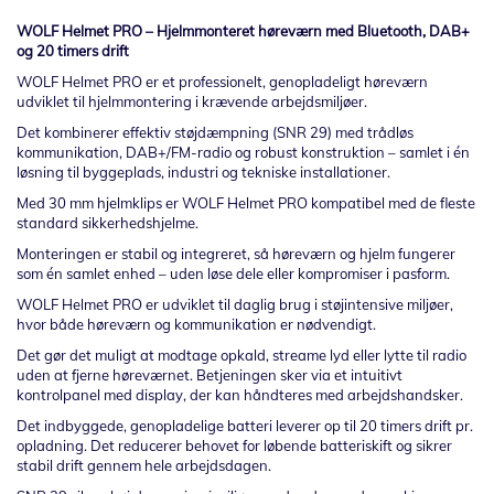
WOLF Helmet PRO – Hjelmmonteret høreværn med Bluetooth, DAB+
og 20 timers drift
WOLF Helmet PRO er et professionelt, genopladeligt høreværn
udviklet til hjelmmontering i krævende arbejdsmiljøer.
Det kombinerer effektiv støjdæmpning (SNR 29) med trådløs
kommunikation, DAB+/FM-radio og robust konstruktion – samlet i én
løsning til byggeplads, industri og tekniske installationer.
Med 30 mm hjelmklips er WOLF Helmet PRO kompatibel med de fleste
standard sikkerhedshjelme.
Monteringen er stabil og integreret, så høreværn og hjelm fungerer
som én samlet enhed – uden løse dele eller kompromiser i pasform.
WOLF Helmet PRO er udviklet til daglig brug i støjintensive miljøer,
hvor både høreværn og kommunikation er nødvendigt.
Det gør det muligt at modtage opkald, streame lyd eller lytte til radio
uden at fjerne høreværnet. Betjeningen sker via et intuitivt
kontrolpanel med display, der kan håndteres med arbejdshandsker.
Det indbyggede, genopladelige batteri leverer op til 20 timers drift pr.
opladning. Det reducerer behovet for løbende batteriskift og sikrer
stabil drift gennem hele arbejdsdagen.