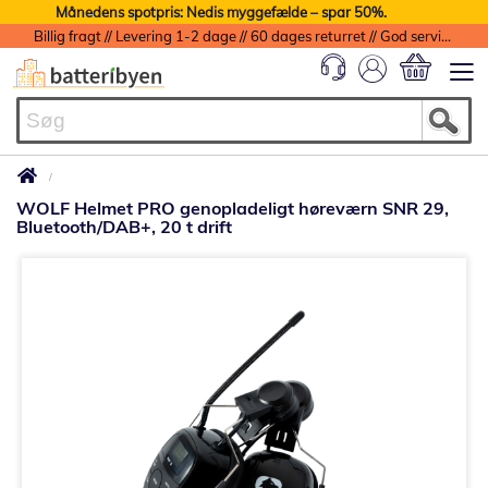
Månedens spotpris: Nedis myggefælde – spar 50%.
Billig fragt // Levering 1-2 dage // 60 dages returret // God service med garanti
Min indkøbs
WOLF Helmet PRO genopladeligt høreværn SNR 29,
Bluetooth/DAB+, 20 t drift
Gå
til
slutningen
af
billedgalleriet