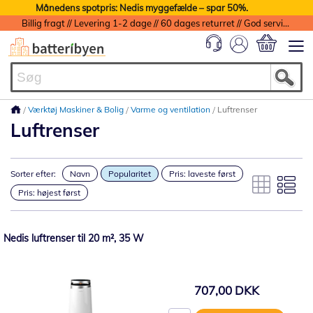
Månedens spotpris: Nedis myggefælde – spar 50%.
Billig fragt // Levering 1-2 dage // 60 dages returret // God service med garanti
Min indkøbs
Værktøj Maskiner & Bolig
Varme og ventilation
Luftrenser
Luftrenser
Sorter efter:
Navn
Popularitet
Pris: laveste først
Pris: højest først
Nedis luftrenser til 20 m², 35 W
707,00 DKK