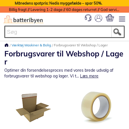
Månedens spotpris: Nedis myggefælde – spar 50%.
Billig fragt // Levering 1-2 dage // 60 dages returret // God service med garanti
Min indkøbs
Værktøj Maskiner & Bolig
Forbrugsvarer til Webshop / Lager
Forbrugsvarer til Webshop / Lage
r
Optimer din forsendelsesproces med vores brede udvalg af
forbrugsvarer til webshop og lager. Vi t...
Læs mere