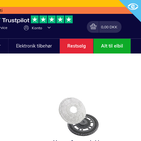
ti
Min indkøbskurv
Lave
0,00 DKK
vice
Konto
om
r
Elektronik tilbehør
Restsalg
Alt til elbil