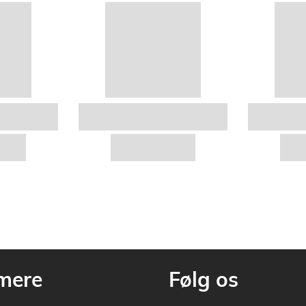
mere
Følg os