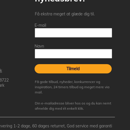
Få ekstra meget at glæde dig til.
E-mail
Navn
Tilmeld
k
 8722
Få gode tilbud, nyheder, konkurrencer og
rk
inspiration, 24 timers tilbud og meget mere via
mail.
Din e-mailadresse bliver hos os og du kan nemt
afmelde dig med ét enkelt klik.
- Levering 1-2 dage, 60 dages returret, God service med garanti