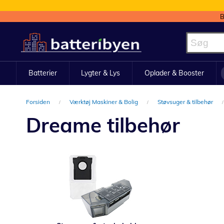
B
Skip
to
Content
Batterier
Lygter & Lys
Oplader & Booster
Forsiden
Værktøj Maskiner & Bolig
Støvsuger & tilbehør
Dreame tilbehør