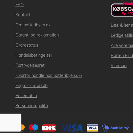
FAQ
Kontakt
Om batteribyen.dk
Læs & lær 
Garanti og reklamation
Ledige still
Ordrestatus
Alle varem
Handelsbetingelser
Batteri Fin
Fortrydelsesret
Sitemap
Hvorfor handle hos batteribyen.dk?
Engros - Storkøb
Pricematch
Persondatapolitik