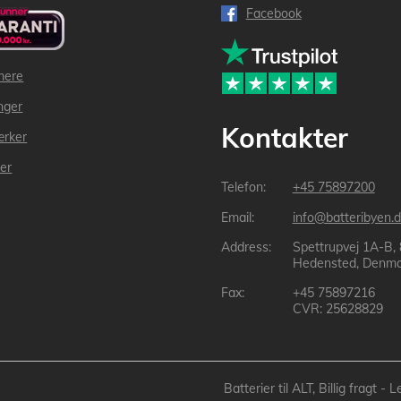
Facebook
mere
inger
Kontakter
ærker
der
+45 75897200
info@batteribyen.d
Spettrupvej 1A-B,
Hedensted, Denma
+45 75897216
CVR: 25628829
Batterier til ALT, Billig fragt 