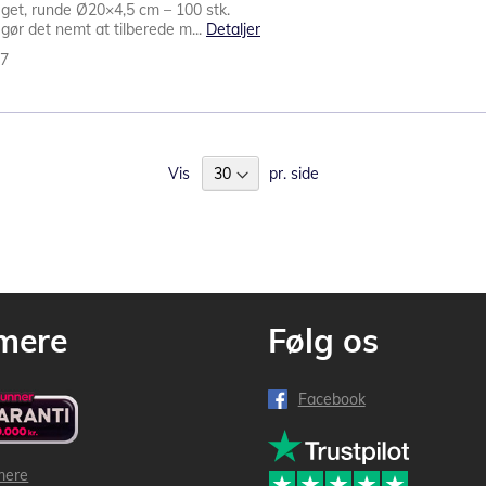
eget, runde Ø20×4,5 cm – 100 stk.
gør det nemt at tilberede m...
Detaljer
77
Vis
pr. side
mere
Følg os
Facebook
mere