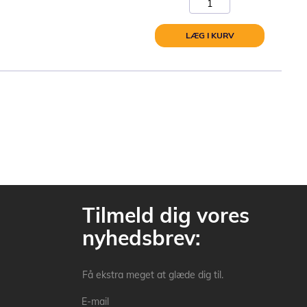
LÆG I KURV
Tilmeld dig vores
nyhedsbrev:
Få ekstra meget at glæde dig til.
E-mail