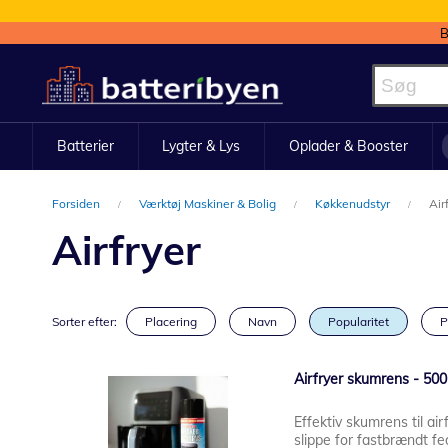
B
Skip
to
Content
Batterier
Lygter & Lys
Oplader & Booster
Forsiden
Værktøj Maskiner & Bolig
Køkkenudstyr
Air
Airfryer
Sorter efter:
Placering
Navn
Popularitet
P
Airfryer skumrens - 500
Effektiv skumrens til ai
slippe for fastbrændt fe