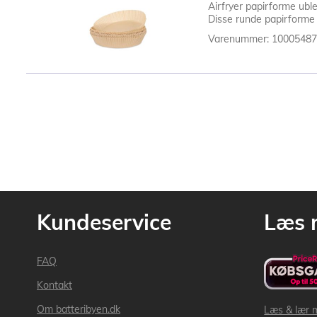
Airfryer papirforme ubl
Disse runde papirforme 
Varenummer: 1000548
Kundeservice
Læs 
FAQ
Kontakt
Om batteribyen.dk
Læs & lær 