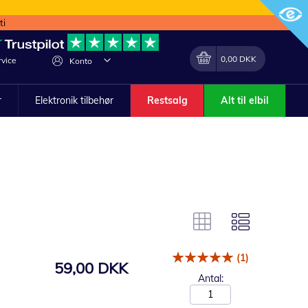
ti
Min indkøbskurv
Lave
0,00 DKK
vice
Konto
om
r
Elektronik tilbehør
Restsalg
Alt til elbil
(1)
59,00 DKK
Antal: