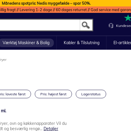
Månedens spotpris: Nedis myggefælde – spar 50%.
illig fragt // Levering 1-2 dage // 60 dages returret // God service med garan
Kundeser
Værktøj Maskiner & Bolig
Kabler & Tilslutning
El-artikle
fryer
ris: laveste først
Pris: højest først
Lagerstatus
 ml.
rfryer, ovn og køkkenapparater Vil du
dt og besværlig rengø...
Detaljer