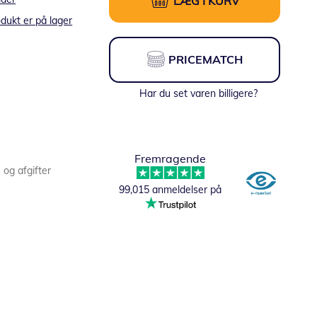
LÆG I KURV
dukt er på lager
PRICEMATCH
Har du set varen billigere?
Fremragende
s og afgifter
99,015 anmeldelser på