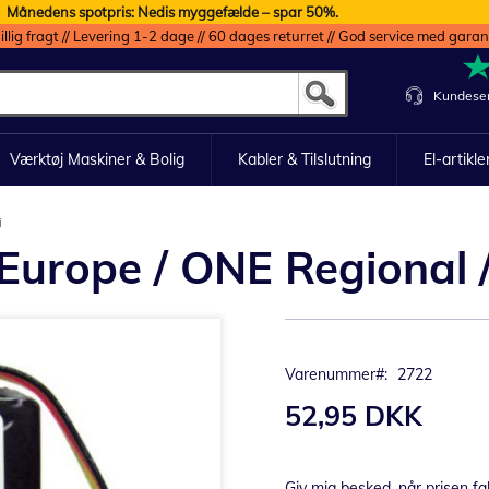
Månedens spotpris: Nedis myggefælde – spar 50%.
illig fragt // Levering 1-2 dage // 60 dages returret // God service med garan
Kundeser
Værktøj Maskiner & Bolig
Kabler & Tilslutning
El-artikle
i
rope / ONE Regional /
Varenummer
2722
52,95 DKK
Giv mig besked, når prisen fa