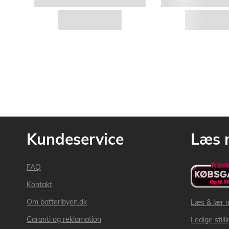
Kundeservice
Læs 
FAQ
Kontakt
Om batteribyen.dk
Læs & lær 
Garanti og reklamation
Ledige still