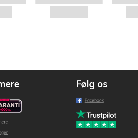
mere
Følg os
Facebook
mere
inger