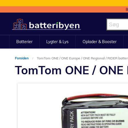
B
Skip
to
Content
Batterier
Lygter & Lys
Oplader & Booster
Forsiden
TomTom ONE / ONE Europe / ONE Regional / RIDER batter
TomTom ONE / ONE Eu
Gå
til
slutningen
af
billedgalleriet