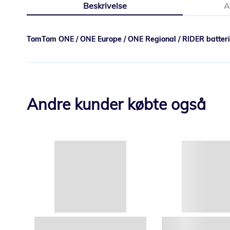
Beskrivelse
A
starten
af
billedgalleriet
TomTom ONE / ONE Europe / ONE Regional / RIDER batteri
Andre kunder købte også