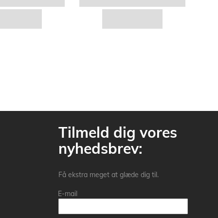
Tilmeld dig vores
nyhedsbrev:
Få ekstra meget at glæde dig til.
E-mail