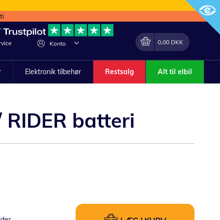
ti
Min indkøbskurv
Lave
0,00 DKK
vice
Konto
om
r
Elektronik tilbehør
Restsalg
Alt til elbil
 RIDER batteri
lder