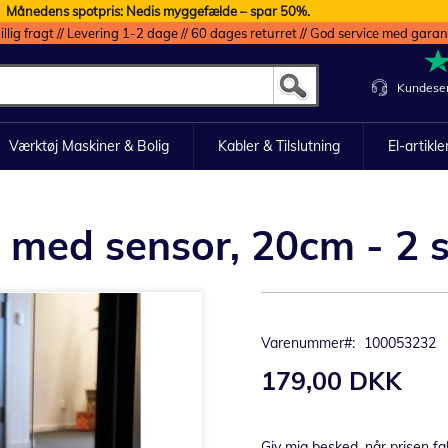
Månedens spotpris: Nedis myggefælde – spar 50%.
illig fragt // Levering 1-2 dage // 60 dages returret // God service med garan
Kundeser
Værktøj Maskiner & Bolig
Kabler & Tilslutning
El-artikle
 med sensor, 20cm - 2 s
Varenummer
100053232
179,00 DKK
Giv mig besked, når prisen fa