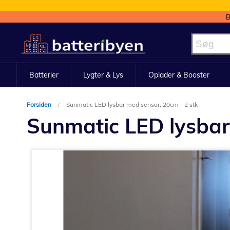
B
Skip
to
Content
Batterier
Lygter & Lys
Oplader & Booster
Forsiden
Sunmatic LED lysbar med sensor, 20cm - 2 stk
Sunmatic LED lysbar
Gå
til
slutningen
af
billedgalleriet