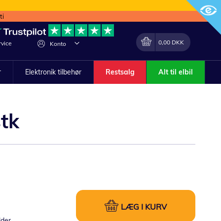
ti
Min indkøbskurv
Lave
0,00 DKK
vice
Konto
om
r
Elektronik tilbehør
Restsalg
Alt til elbil
tk
LÆG I KURV
lder