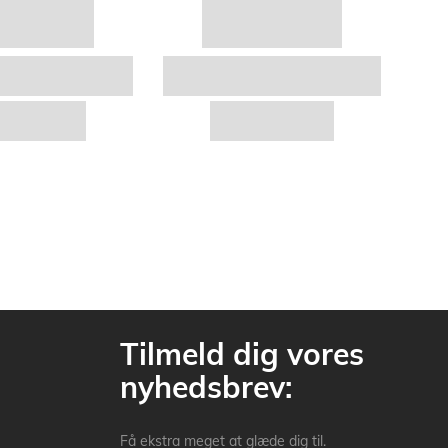
Tilmeld dig vores
nyhedsbrev:
Få ekstra meget at glæde dig til.