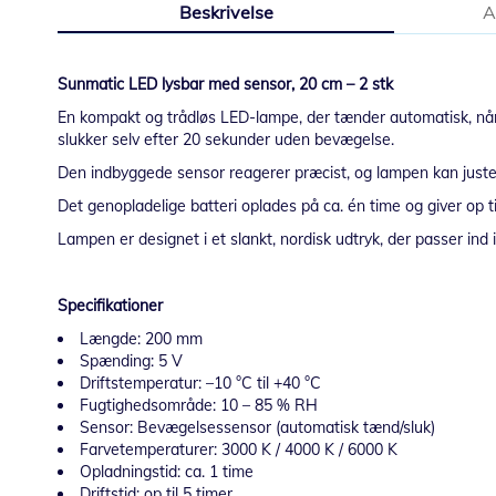
Beskrivelse
A
starten
af
billedgalleriet
Sunmatic LED lysbar med sensor, 20 cm – 2 stk
En kompakt og trådløs LED-lampe, der tænder automatisk, når d
slukker selv efter 20 sekunder uden bevægelse.
Den indbyggede sensor reagerer præcist, og lampen kan justeres 
Det genopladelige batteri oplades på ca. én time og giver op t
Lampen er designet i et slankt, nordisk udtryk, der passer ind
Specifikationer
Længde: 200 mm
Spænding: 5 V
Driftstemperatur: –10 °C til +40 °C
Fugtighedsområde: 10 – 85 % RH
Sensor: Bevægelsessensor (automatisk tænd/sluk)
Farvetemperaturer: 3000 K / 4000 K / 6000 K
Opladningstid: ca. 1 time
Driftstid: op til 5 timer