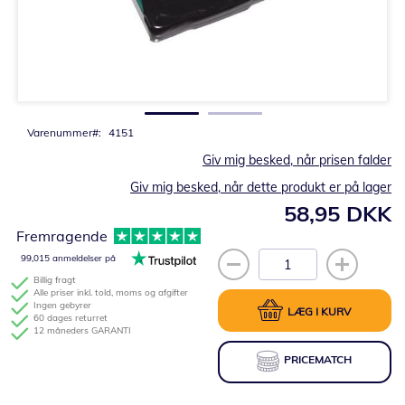
Gå
til
starten
af
billedgalleriet
Varenummer
4151
Giv mig besked, når prisen falder
Giv mig besked, når dette produkt er på lager
58,95 DKK
Fremragende
99,015 anmeldelser på
Billig fragt
Alle priser inkl. told, moms og afgifter
Ingen gebyrer
LÆG I KURV
60 dages returret
12 måneders GARANTI
PRICEMATCH