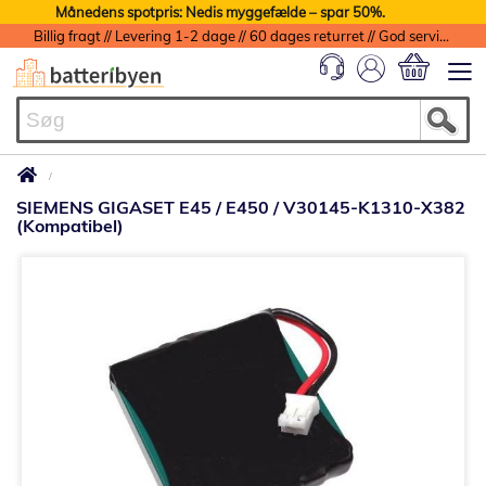
Månedens spotpris: Nedis myggefælde – spar 50%.
Billig fragt // Levering 1-2 dage // 60 dages returret // God service med garanti
Min indkøbs
SIEMENS GIGASET E45 / E450 / V30145-K1310-X382
(Kompatibel)
Gå
til
slutningen
af
billedgalleriet