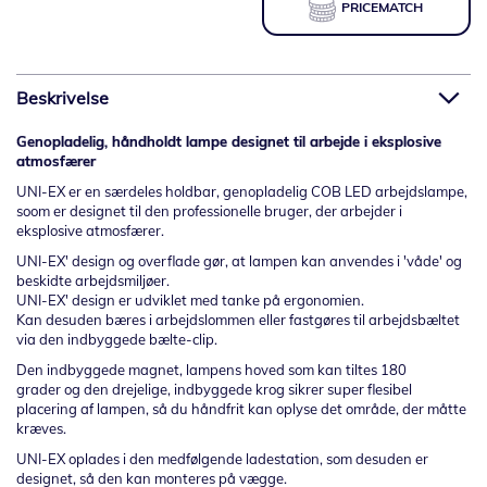
PRICEMATCH
Beskrivelse
Genopladelig, håndholdt lampe designet til arbejde i eksplosive
atmosfærer
UNI-EX er en særdeles holdbar, genopladelig COB LED arbejdslampe,
soom er designet til den professionelle bruger, der arbejder i
eksplosive atmosfærer.
UNI-EX' design og overflade gør, at lampen kan anvendes i 'våde' og
beskidte arbejdsmiljøer.
UNI-EX' design er udviklet med tanke på ergonomien.
Kan desuden bæres i arbejdslommen eller fastgøres til arbejdsbæltet
via den indbyggede bælte-clip.
Den indbyggede magnet, lampens hoved som kan tiltes 180
grader og den drejelige, indbyggede krog sikrer super flesibel
placering af lampen, så du håndfrit kan oplyse det område, der måtte
kræves.
UNI-EX oplades i den medfølgende ladestation, som desuden er
designet, så den kan monteres på vægge.