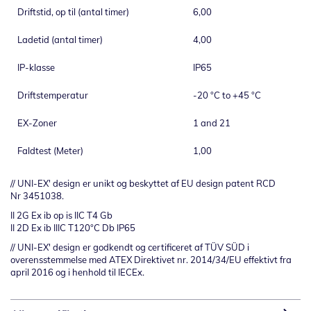
Driftstid, op til (antal timer)
6,00
Ladetid (antal timer)
4,00
IP-klasse
IP65
Driftstemperatur
-20 °C to +45 °C
EX-Zoner
1 and 21
Faldtest (Meter)
1,00
//
UNI-EX' design er unikt og beskyttet af EU design patent RCD
Nr 3451038.
II 2G Ex ib op is IIC T4 Gb
II 2D Ex ib IIIC T120°C Db IP65
//
UNI-EX' design er godkendt og certificeret af TÜV SÜD i
overensstemmelse med ATEX Direktivet nr. 2014/34/EU effektivt fra
april 2016 og i henhold til IECEx.