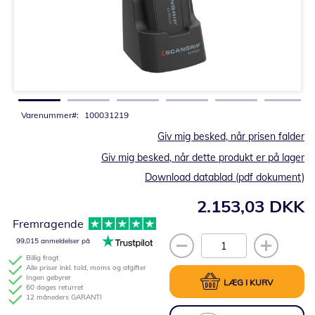
Gå
til
starten
af
billedgalleriet
Varenummer
100031219
Giv mig besked, når prisen falder
Giv mig besked, når dette produkt er på lager
Download datablad (pdf dokument)
2.153,03 DKK
Fremragende
99,015 anmeldelser på
Billig fragt
Alle priser inkl. told, moms og afgifter
Ingen gebyrer
LÆG I KURV
60 dages returret
12 måneders GARANTI