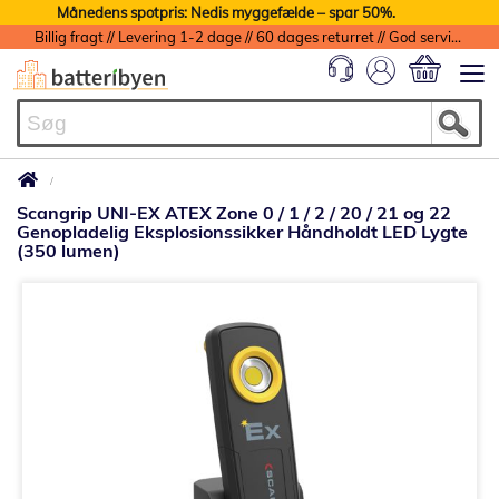
Månedens spotpris: Nedis myggefælde – spar 50%.
Billig fragt // Levering 1-2 dage // 60 dages returret // God service med garanti
Min indkøbs
Scangrip UNI-EX ATEX Zone 0 / 1 / 2 / 20 / 21 og 22
Genopladelig Eksplosionssikker Håndholdt LED Lygte
(350 lumen)
Gå
til
slutningen
af
billedgalleriet