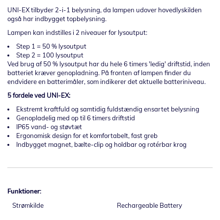
UNI-EX tilbyder 2-i-1 belysning, da lampen udover hovedlyskilden
også har indbygget topbelysning.
Lampen kan indstilles i 2 niveauer for lysoutput:
Step 1 = 50 % lysoutput
Step 2 = 100 lysoutput
Ved brug af 50 % lysoutput har du hele 6 timers 'ledig' driftstid, inden
batteriet kræver genopladning. På fronten af lampen finder du
endvidere en batterimåler, som indikerer det aktuelle batteriniveau.
5 fordele ved UNI-EX:
Ekstremt kraftfuld og samtidig fuldstændig ensartet belysning
Genopladelig med op til 6 timers driftstid
IP65 vand- og støvtæt
Ergonomisk design for et komfortabelt, fast greb
Indbygget magnet, bælte-clip og holdbar og rotérbar krog
Funktioner:
Strømkilde
Rechargeable Battery