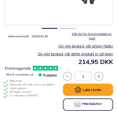
Gå
til
starten
af
billedgalleriet
Klik her for leveringsdato pr.
Varenummer
100034138
mail
Giv mig besked, når prisen falder
Giv mig besked, når dette produkt er på lager
214,95 DKK
Fremragende
99,015 anmeldelser på
Billig fragt
Alle priser inkl. told, moms og afgifter
Ingen gebyrer
LÆG I KURV
60 dages returret
12 måneders GARANTI
PRICEMATCH