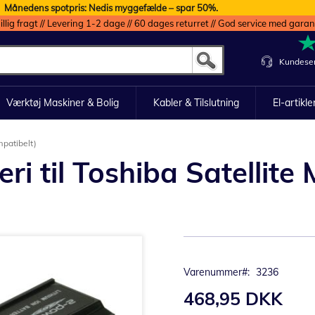
Månedens spotpris: Nedis myggefælde – spar 50%.
illig fragt // Levering 1-2 dage // 60 dages returret // God service med garan
Kundeser
Værktøj Maskiner & Bolig
Kabler & Tilslutning
El-artikle
mpatibelt)
i til Toshiba Satellite
Varenummer
3236
468,95 DKK