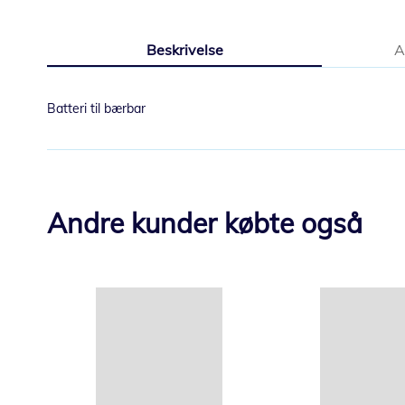
Gå
til
Beskrivelse
A
starten
af
billedgalleriet
Batteri til bærbar
Andre kunder købte også