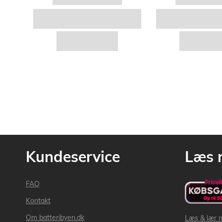
Kundeservice
Læs 
FAQ
Kontakt
Om batteribyen.dk
Læs & lær 