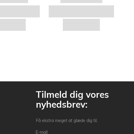
Tilmeld dig vores
nyhedsbrev:
Få ekstra meget at glæde dig til.
E-mail