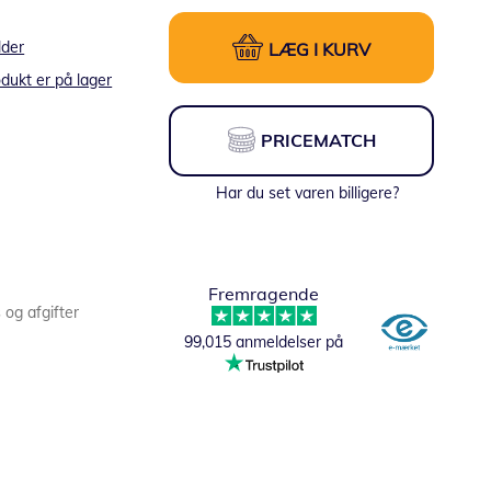
lder
LÆG I KURV
dukt er på lager
PRICEMATCH
Har du set varen billigere?
Fremragende
s og afgifter
99,015 anmeldelser på