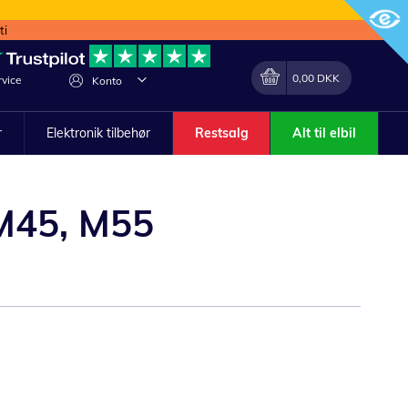
ti
Min indkøbskurv
Lave
0,00 DKK
vice
Konto
om
r
Elektronik tilbehør
Restsalg
Alt til elbil
 M45, M55