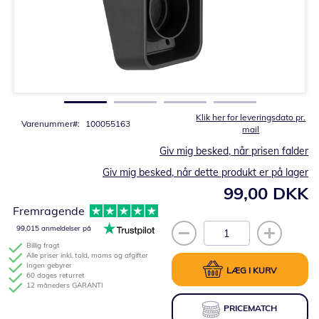
Gå
til
starten
af
billedgalleriet
Klik her for leveringsdato pr.
Varenummer
100055163
mail
Giv mig besked, når prisen falder
Giv mig besked, når dette produkt er på lager
99,00 DKK
Fremragende
99,015 anmeldelser på
Billig fragt
Alle priser inkl. told, moms og afgifter
Ingen gebyrer
LÆG I KURV
60 dages returret
12 måneders GARANTI
PRICEMATCH