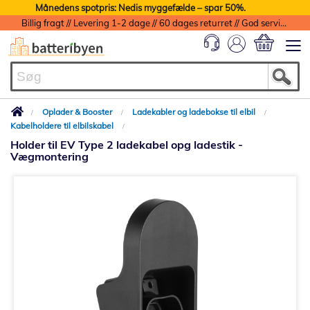
Månedens spotpris: Nedis myggefælde – spar 50%.
Billig fragt // Levering 1-2 dage // 60 dages returret // God service med garanti
Min indkøbs
Oplader & Booster
Ladekabler og ladebokse til elbil
Kabelholdere til elbilskabel
Holder til EV Type 2 ladekabel opg ladestik -
Vægmontering
Gå
til
slutningen
af
billedgalleriet