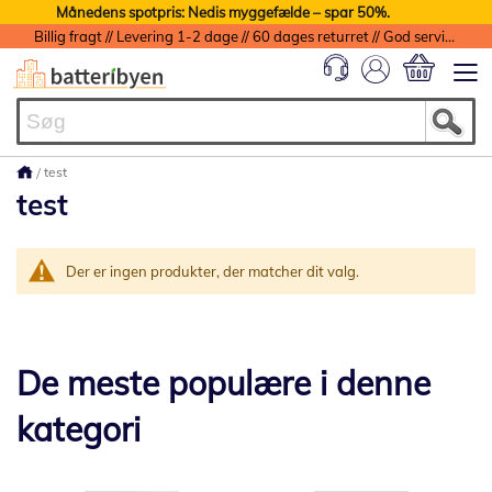
Månedens spotpris: Nedis myggefælde – spar 50%.
Billig fragt // Levering 1-2 dage // 60 dages returret // God service med garanti
Min indkøbs
test
test
Der er ingen produkter, der matcher dit valg.
De meste populære i denne
kategori