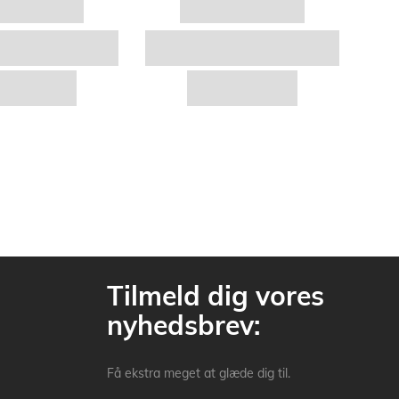
Tilmeld dig vores
nyhedsbrev:
Få ekstra meget at glæde dig til.