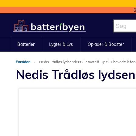
B
Skip
to
Content
Batterier
Lygter & Lys
Oplader & Booster
Forsiden
Nedis Trådløs lydsender Bluetooth® Op til 1 hovedtelefon
Nedis Trådløs lydsen
Gå
til
slutningen
af
billedgalleriet