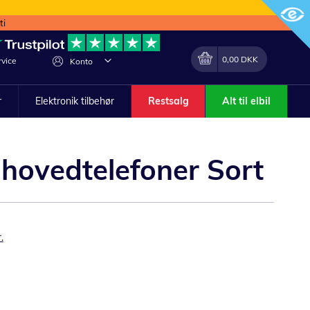
ti
Min indkøbskurv
Lave
0,00 DKK
vice
Konto
om
r
Elektronik tilbehør
Restsalg
Alt til elbil
 hovedtelefoner Sort
.