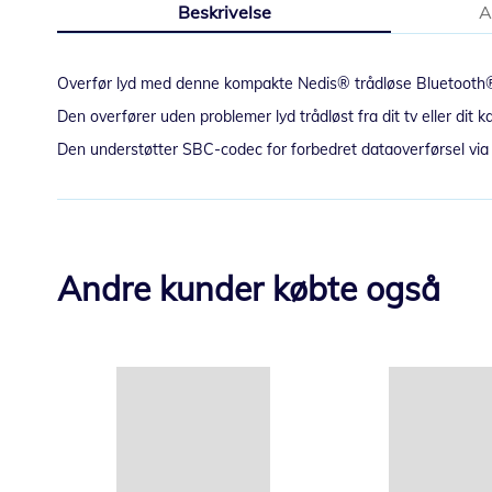
Beskrivelse
A
starten
af
billedgalleriet
Overfør lyd med denne kompakte Nedis® trådløse Bluetooth
Den overfører uden problemer lyd trådløst fra dit tv eller dit 
Den understøtter SBC-codec for forbedret dataoverførsel via
Andre kunder købte også