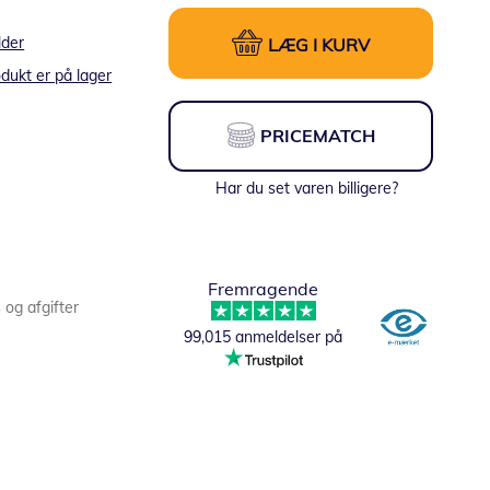
lder
LÆG I KURV
dukt er på lager
PRICEMATCH
Har du set varen billigere?
Fremragende
s og afgifter
99,015 anmeldelser på