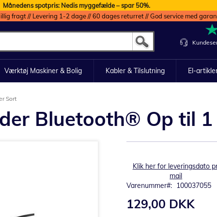
Månedens spotpris: Nedis myggefælde – spar 50%.
illig fragt // Levering 1-2 dage // 60 dages returret // God service med garan
Kundeser
Værktøj Maskiner & Bolig
Kabler & Tilslutning
El-artikle
er Sort
der Bluetooth® Op til 1
Klik her for leveringsdato pr
mail
Varenummer
100037055
129,00 DKK