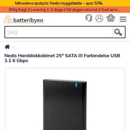
Månedens spotpris: Nedis myggefælde – spar 50%.
Billig fragt // Levering 1-2 dage // 60 dages returret // God service med garanti
Min indkøbs
Nedis Harddiskkabinet 25" SATA III Forbindelse USB
3.1 6 Gbps
Gå
til
slutningen
af
billedgalleriet