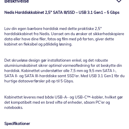
Beskrivelse
Nedis Harddiskkabinet 2,5" SATA III/SSD – USB 3.1 Gen1 – 5 Gbps
Lav din egen bærbare harddisk med dette praktiske 2,5"
harddiskkabinet fra Nedis. Uanset om du ønsker at sikkerhedskopiere
data eller have dine filer, fotos og film med på farten, giver dette
kabinet en fleksibel og pålidelig løsning.
Det skrueløse design gør installationen enkel, og det robuste
aluminiumskabinet sikrer optimal varmeafledning for at beskytte din
harddisk. Kabinettet understøtter alle 7,5 mm og 9,5 mm SATA I-,
SATA II- og SATA III-harddiske samt SSD'er. Med USB 3.1 Gen1 får du
hurtige dataoverførsler på op til 5 Gbps.
Kabinettet leveres med både USB-A- og USB-C™-kabler, hvilket gør
det kompatibelt med en bred vifte af enheder, såsom PC'er og
notebooks.
Specifikationer