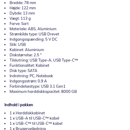
Bredde: 78 mm
Højde: 122 mm
Dybde: 13 mm
Vægt: 113 g
Farve: Sort
Materiale: ABS, Aluminium
Strømkilde type: USB Drevet
Indgangsspænding: 5 V DC
Stik: USB
Kabinet: Aluminium
Diskstørrelse: 2.5 "
Tilslutning: USB Type-A, USB Type-C™
Funktionalitet: Kabinet
Disk type: SATA
Indretning: PC, Notebook
Indgangsstrøm: 0.9 A
Forbindelsestype: USB 3.1 Gen1
Maximum harddiskkapacitet: 8000 GB
Indhold i pakken
1 x Harddiskkabinet
1 x USB-A til USB-C™ kabel
1 x USB-C™ til USB-C™ kabel
1 x Brugervejledning