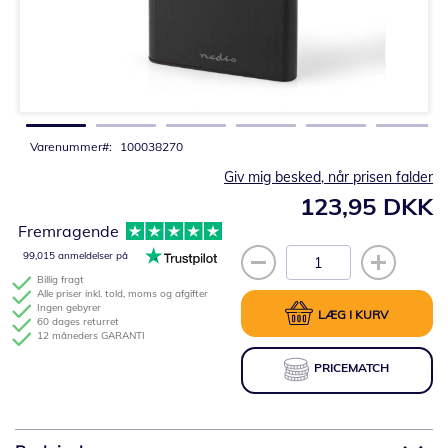
Gå
til
starten
af
billedgalleriet
Varenummer
100038270
Giv mig besked, når prisen falder
123,95 DKK
Fremragende
99,015 anmeldelser på
Billig fragt
Alle priser inkl. told, moms og afgifter
Ingen gebyrer
LÆG I KURV
60 dages returret
12 måneders GARANTI
PRICEMATCH