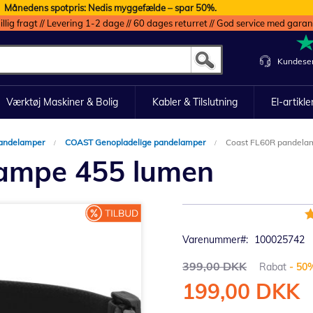
Månedens spotpris: Nedis myggefælde – spar 50%.
illig fragt // Levering 1-2 dage // 60 dages returret // God service med garan
Kundeser
Værktøj Maskiner & Bolig
Kabler & Tilslutning
El-artikle
andelamper
COAST Genopladelige pandelamper
Coast FL60R pandela
ampe 455 lumen
B
9
Varenummer
100025742
399,00 DKK
Rabat
- 50
199,00 DKK
Tilbudspris