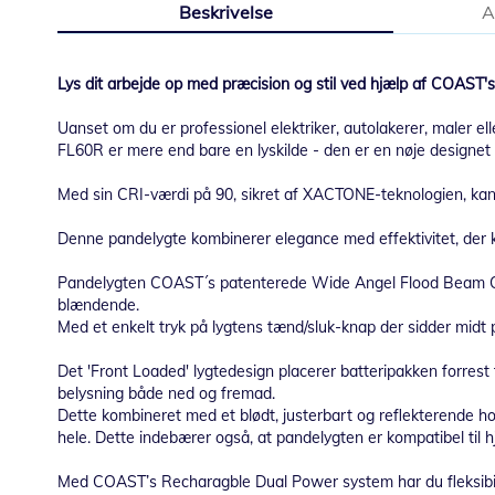
Beskrivelse
A
starten
af
billedgalleriet
Lys dit arbejde op med præcision og stil ved hjælp af COAST'
Uanset om du er professionel elektriker, autolakerer, maler el
FL60R er mere end bare en lyskilde - den er en nøje designet a
Med sin CRI-værdi på 90, sikret af XACTONE-teknologien, kan d
Denne pandelygte kombinerer elegance med effektivitet, der k
Pandelygten COAST´s patenterede Wide Angel Flood Beam Optic;
blændende.
Med et enkelt tryk på lygtens tænd/sluk-knap der sidder midt på
Det 'Front Loaded' lygtedesign placerer batteripakken forres
belysning både ned og fremad.
Dette kombineret med et blødt, justerbart og reflekterende hov
hele. Dette indebærer også, at pandelygten er kompatibel til 
Med COAST’s Recharagble Dual Power system har du fleksibili