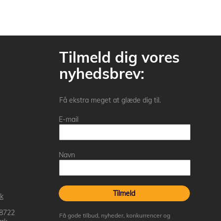
Tilmeld dig vores
nyhedsbrev:
Få ekstra meget at glæde dig til.
E-mail
Navn
Tilmeld
k
 8722
Få gode tilbud, nyheder, konkurrencer og