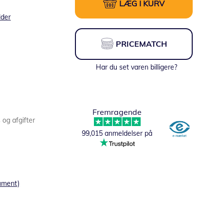
LÆG I KURV
lder
PRICEMATCH
Har du set varen billigere?
Fremragende
s og afgifter
99,015 anmeldelser på
ument)