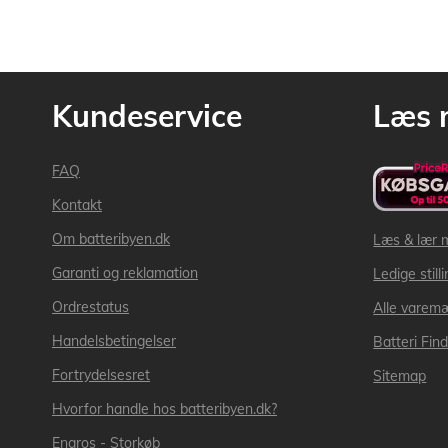
Kundeservice
Læs 
FAQ
Kontakt
Om batteribyen.dk
Læs & lær 
Garanti og reklamation
Ledige still
Ordrestatus
Alle varem
Handelsbetingelser
Batteri Fin
Fortrydelsesret
Sitemap
Hvorfor handle hos batteribyen.dk?
Engros - Storkøb