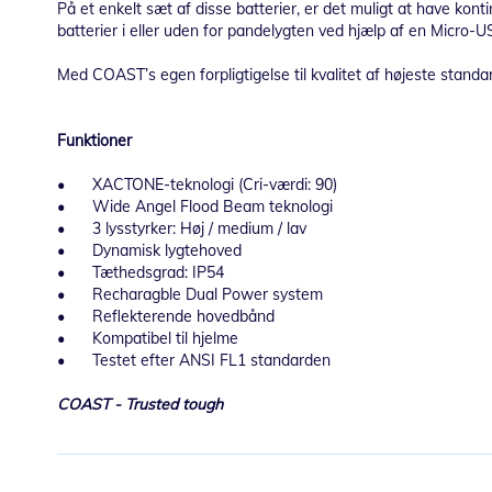
På et enkelt sæt af disse batterier, er det muligt at have kon
batterier i eller uden for pandelygten ved hjælp af en Micro-U
Med COAST’s egen forpligtigelse til kvalitet af højeste stan
Funktioner
•
XACTONE-teknologi (Cri-værdi: 90)
•
Wide Angel Flood Beam teknologi
•
3 lysstyrker: Høj / medium / lav
•
Dynamisk lygtehoved
•
Tæthedsgrad: IP54
•
Recharagble Dual Power system
•
Reflekterende hovedbånd
•
Kompatibel til hjelme
•
Testet efter ANSI FL1 standarden
COAST - Trusted tough