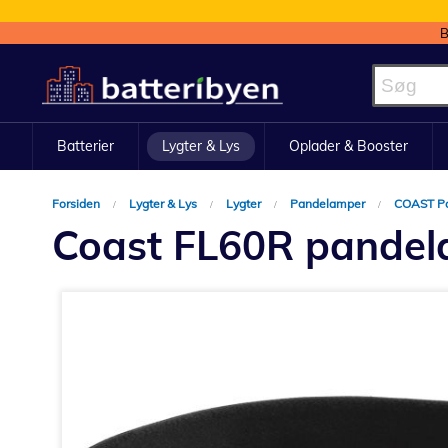
B
Skip
to
Content
Batterier
Lygter & Lys
Oplader & Booster
Forsiden
Lygter & Lys
Lygter
Pandelamper
COAST P
Coast FL60R pandel
Gå
til
slutningen
af
billedgalleriet