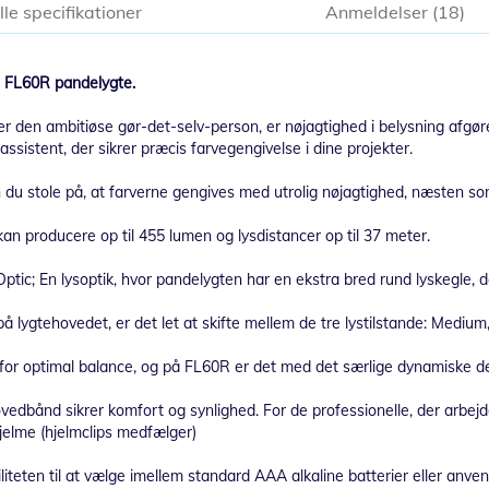
lle specifikationer
Anmeldelser
18
s FL60R pandelygte.
ler den ambitiøse gør-det-selv-person, er nøjagtighed i belysning afgø
ssistent, der sikrer præcis farvegengivelse i dine projekter.
u stole på, at farverne gengives med utrolig nøjagtighed, næsten som 
an producere op til 455 lumen og lysdistancer op til 37 meter.
 En lysoptik, hvor pandelygten har en ekstra bred rund lyskegle, der
 lygtehovedet, er det let at skifte mellem de tre lystilstande: Medium,
t for optimal balance, og på FL60R er det med det særlige dynamiske de
edbånd sikrer komfort og synlighed. For de professionelle, der arbejder
hjelme (hjelmclips medfælger)
teten til at vælge imellem standard AAA alkaline batterier eller anv