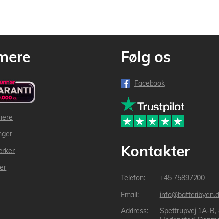
mere
Følg os
Facebook
mere
inger
Kontakter
ærker
der
+45 75897200
info@batteribyen.d
Spettrupvej 1A-B,