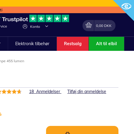
ti
Min indkøbskurv
Lave
0,00 DKK
vice
Konto
om
r
Elektronik tilbehør
Restsalg
Alt til elbil
mpe 455 lumen
edømmelse:
18
Anmeldelser
Tilføj din anmeldelse
4%
%