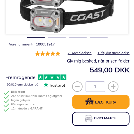
Gå
til
starten
af
billedgalleriet
Varenummer
100051917
Bedømmelse:
2
Anmeldelser
Tilføj din anmeldelse
100%
Giv mig besked, når prisen falder
549,00 DKK
Fremragende
99,015 anmeldelser på
Billig fragt
Alle priser inkl. told, moms og afgifter
Ingen gebyrer
LÆG I KURV
60 dages returret
12 måneders GARANTI
PRICEMATCH