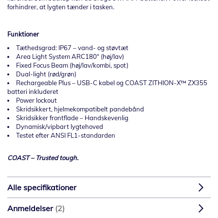
forhindrer, at lygten tænder i tasken.
Funktioner
Tæthedsgrad: IP67 – vand- og støvtæt
Area Light System ARC180° (høj/lav)
Fixed Focus Beam (høj/lav/kombi, spot)
Dual-light (rød/grøn)
Rechargeable Plus – USB-C kabel og COAST ZITHION-X™ ZX355
batteri inkluderet
Power lockout
Skridsikkert, hjelmekompatibelt pandebånd
Skridsikker frontflade – Handskevenlig
Dynamisk/vipbart lygtehoved
Testet efter ANSI FL1-standarden
COAST – Trusted tough.
Alle specifikationer
Anmeldelser
2