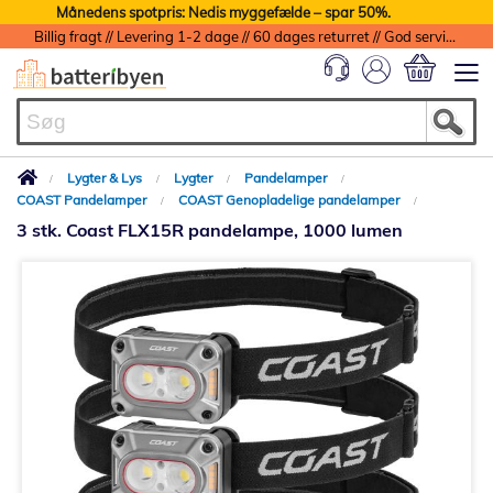
Månedens spotpris: Nedis myggefælde – spar 50%.
Billig fragt // Levering 1-2 dage // 60 dages returret // God service med garanti
Min indkøbs
Lygter & Lys
Lygter
Pandelamper
COAST Pandelamper
COAST Genopladelige pandelamper
3 stk. Coast FLX15R pandelampe, 1000 lumen
Gå
til
slutningen
af
billedgalleriet