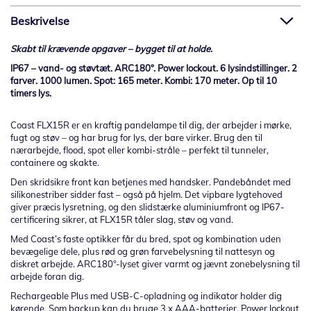
Beskrivelse
Skabt til krævende opgaver – bygget til at holde.
IP67 – vand- og støvtæt. ARC180°. Power lockout. 6 lysindstillinger. 2
farver. 1000 lumen. Spot: 165 meter. Kombi: 170 meter. Op til 10
timers lys.
Coast FLX15R er en kraftig pandelampe til dig, der arbejder i mørke,
fugt og støv – og har brug for lys, der bare virker. Brug den til
nærarbejde, flood, spot eller kombi-stråle – perfekt til tunneler,
containere og skakte.
Den skridsikre front kan betjenes med handsker. Pandebåndet med
silikonestriber sidder fast – også på hjelm. Det vipbare lygtehoved
giver præcis lysretning, og den slidstærke aluminiumfront og IP67-
certificering sikrer, at FLX15R tåler slag, støv og vand.
Med Coast’s faste optikker får du bred, spot og kombination uden
bevægelige dele, plus rød og grøn farvebelysning til nattesyn og
diskret arbejde. ARC180°-lyset giver varmt og jævnt zonebelysning til
arbejde foran dig.
Rechargeable Plus med USB-C-opladning og indikator holder dig
kørende. Som backup kan du bruge 3 x AAA-batterier. Power lockout