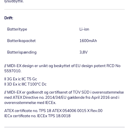
lysudbytte.
Drift
:
Batteritype
Li-ion
Batterikapacitet
1600mAh
Batterispænding
3,8V
//
MIDI-EX design er unikt og beskyttet af EU design patent RCD No
5597010.
II 3G Ex ic IIC T5 Gc
II 3D Ex ic IIIC T100°C Dc
//
MIDI-EX er godkendt og certifiseret af TÜV SÜD i overensstemmelse
med ATEX Directive no. 2014/34/EU gældende fra April 2016 and i
overensstemmelse med IECEx.
ATEX certificate no. TPS 18 ATEX 054006 0015 X Rev.00
IECx certificate no. IECEx TPS 18.0018