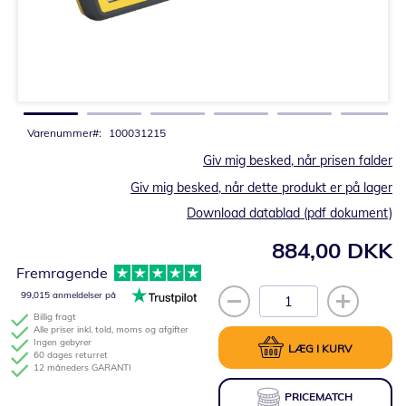
Gå
til
starten
af
billedgalleriet
Varenummer
100031215
Giv mig besked, når prisen falder
Giv mig besked, når dette produkt er på lager
Download datablad (pdf dokument)
884,00 DKK
Fremragende
99,015 anmeldelser på
Billig fragt
Alle priser inkl. told, moms og afgifter
Ingen gebyrer
LÆG I KURV
60 dages returret
12 måneders GARANTI
PRICEMATCH