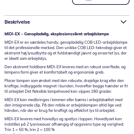
Beskrivelse
MIDI-EX - Genopladelig, eksplosionssikret arbejdslampe
MIDI-EX er en særdeles handy, genopladelig COB LED-arbejdslampe
til det professionelle marked. Den unikke COB LED-teknologi giver et
ekstremt høj lysudbytte og et fuldstændigt jævnt og ensartet lys, der
er ideelt som arbejdslys.
Den ekstremt holdbare MIDI-EX leveres med en robust overflade, og
lampens form giver et komfortabelt og ergonomisk greb.
Placer lampen som ønsket med den robuste, drejelige krog eller den
kraftige, indbyggede magnet i bunden, hvorefter begge hænder er fri
til arbejdet Det fleksible lampehoved kan vippes 180 grader.
MIDI-EX kan medbringes i lommen eller bæres i arbejdsbæltet med
den integrerede clip. På den måde er arbejdslampen altid lige ved
hånden, når der er brug for kraftigt og effektivt lys til arbejdet.
MIDI-EX leveres med hovedlys og spotlys i toppen. Hovedlyset kan
indstilles på 2 lysniveauer afhængig af opgavens type og varighed:
Trin 1 = 50 %, trin 2 = 100 %