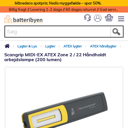
Månedens spotpris: Nedis myggefælde – spar 50%.
Billig fragt // Levering 1-2 dage // 60 dages returret // God service med garanti
Min indkøbs
Lygter & Lys
Lygter
ATEX lygter
ATEX håndlygter
Scangrip MIDI-EX ATEX Zone 2 / 22 Håndholdt
arbejdslampe (200 lumen)
Gå
til
slutningen
af
billedgalleriet