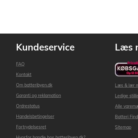
Kundeservice
Læs 
FAQ
Kontakt
Om batteribyen.dk
Læs & lær 
Garanti og reklamation
Ledige still
Ordrestatus
Alle varem
Handelsbetingelser
Batteri Fin
Fortrydelsesret
Sitemap
Hvorfor handle hos batteribyen.dk?