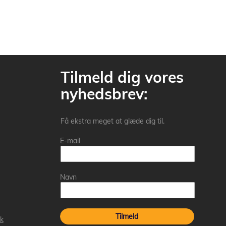
Tilmeld dig vores
nyhedsbrev:
Få ekstra meget at glæde dig til.
E-mail
Navn
Tilmeld
k