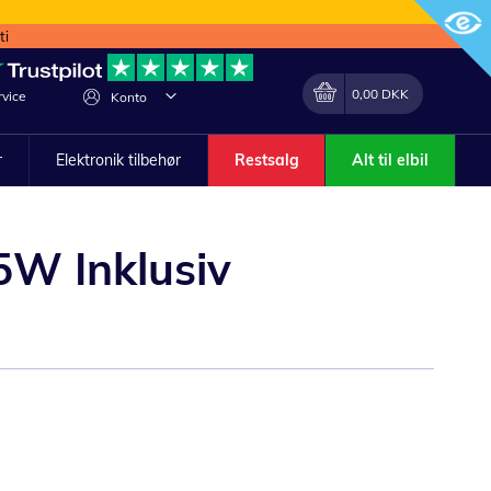
ti
Min indkøbskurv
Lave
0,00 DKK
vice
Konto
om
r
Elektronik tilbehør
Restsalg
Alt til elbil
W Inklusiv