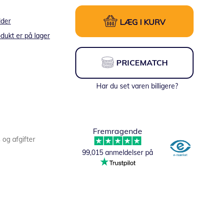
lder
LÆG I KURV
dukt er på lager
PRICEMATCH
Har du set varen billigere?
Fremragende
s og afgifter
99,015 anmeldelser på