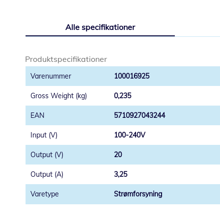
Gå
til
Alle specifikationer
starten
af
billedgalleriet
Produktspecifikationer
100016925
0,235
5710927043244
100-240V
20
3,25
Strømforsyning