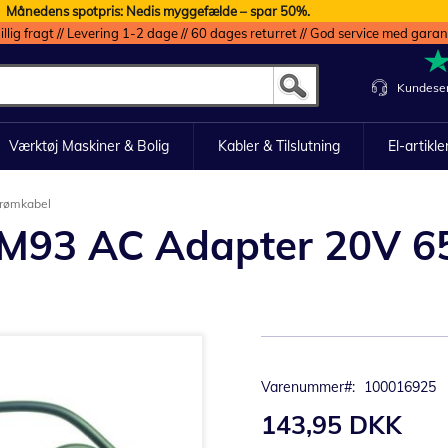
Månedens spotpris: Nedis myggefælde – spar 50%.
illig fragt // Levering 1-2 dage // 60 dages returret // God service med garan
Kundeser
Værktøj Maskiner & Bolig
Kabler & Tilslutning
El-artikle
trømkabel
 M93 AC Adapter 20V 65
Varenummer
100016925
143,95 DKK