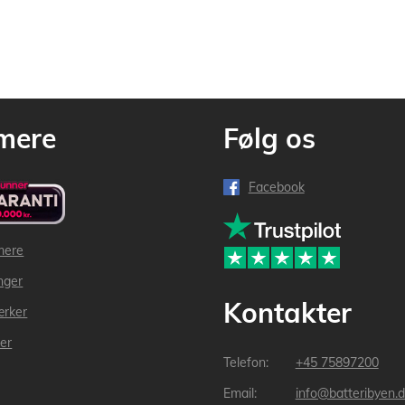
mere
Følg os
Facebook
mere
inger
Kontakter
ærker
der
+45 75897200
info@batteribyen.d