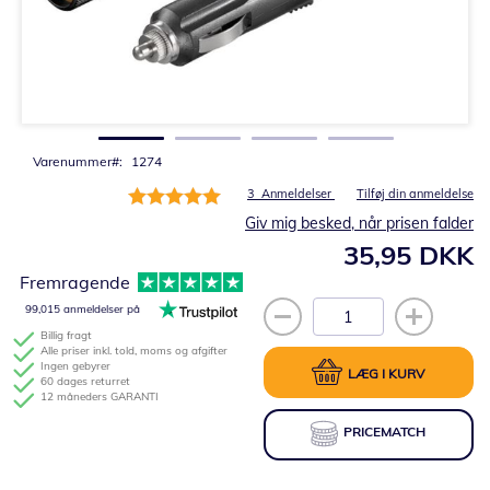
Gå
til
starten
af
billedgalleriet
Varenummer
1274
Bedømmelse:
3
Anmeldelser
Tilføj din anmeldelse
100%
Giv mig besked, når prisen falder
35,95 DKK
Fremragende
99,015 anmeldelser på
Billig fragt
Alle priser inkl. told, moms og afgifter
Ingen gebyrer
LÆG I KURV
60 dages returret
12 måneders GARANTI
PRICEMATCH