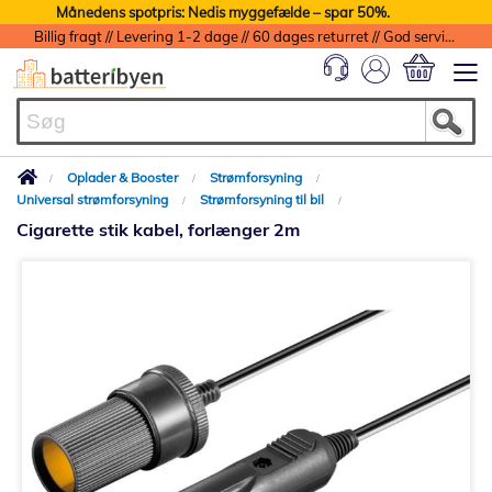
Månedens spotpris: Nedis myggefælde – spar 50%.
Billig fragt // Levering 1-2 dage // 60 dages returret // God service med garanti
Min indkøbs
Oplader & Booster
Strømforsyning
Universal strømforsyning
Strømforsyning til bil
Cigarette stik kabel, forlænger 2m
Gå
til
slutningen
af
billedgalleriet