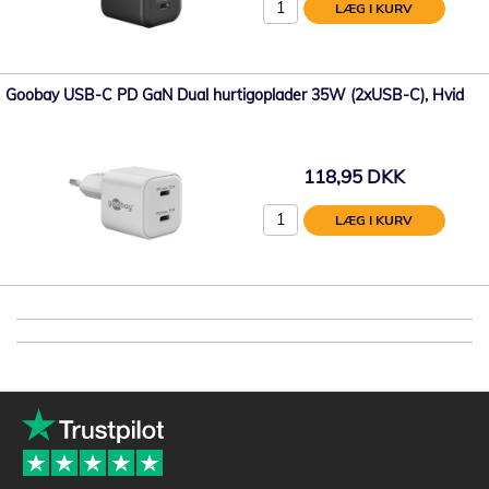
LÆG I KURV
Goobay USB-C PD GaN Dual hurtigoplader 35W (2xUSB-C), Hvid
118,95 DKK
LÆG I KURV