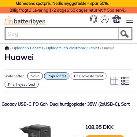
Månedens spotpris: Nedis myggefælde – spar 50%.
Billig fragt // Levering 1-2 dage // 60 dages returret // God service med garanti
Min indkøbs
Oplader & Booster
Opladere it & elektronik
Tablet
Huawei
Huawei
Sorter efter:
Navn
Popularitet
Pris: laveste først
Pris: højest først
Goobay USB-C PD GaN Dual hurtigoplader 35W (2xUSB-C), Sort
108,95 DKK