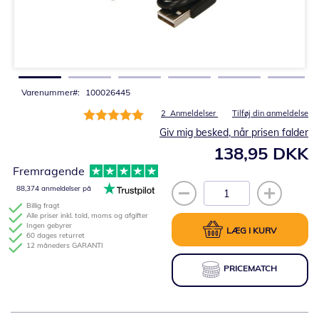
Gå
til
starten
af
billedgalleriet
Varenummer
100026445
Bedømmelse:
2
Anmeldelser
Tilføj din anmeldelse
100%
Giv mig besked, når prisen falder
138,95 DKK
Fremragende
88,374 anmeldelser på
Billig fragt
Alle priser inkl. told, moms og afgifter
Ingen gebyrer
LÆG I KURV
60 dages returret
12 måneders GARANTI
PRICEMATCH