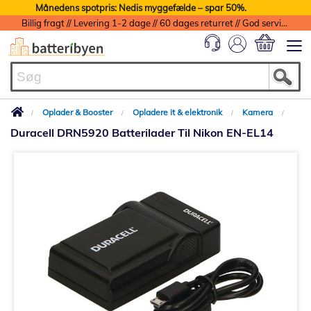
Månedens spotpris: Nedis myggefælde – spar 50%.
Billig fragt // Levering 1-2 dage // 60 dages returret // God service med garanti
Min indkøbs
Oplader & Booster
Opladere it & elektronik
Kamera
Duracell DRN5920 Batterilader Til Nikon EN-EL14
Gå
til
slutningen
af
billedgalleriet