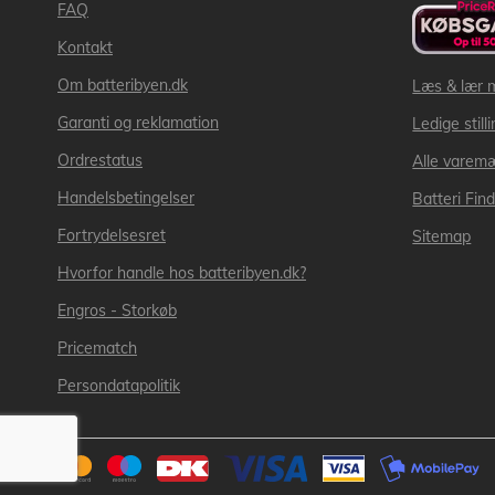
FAQ
Kontakt
Om batteribyen.dk
Læs & lær 
Garanti og reklamation
Ledige still
Ordrestatus
Alle varem
Handelsbetingelser
Batteri Fin
Fortrydelsesret
Sitemap
Hvorfor handle hos batteribyen.dk?
Engros - Storkøb
Pricematch
Persondatapolitik