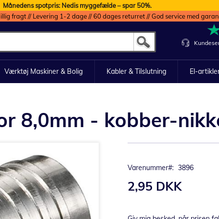
Månedens spotpris: Nedis myggefælde – spar 50%.
illig fragt // Levering 1-2 dage // 60 dages returret // God service med garan
Kundeser
Værktøj Maskiner & Bolig
Kabler & Tilslutning
El-artikle
or 8,0mm - kobber-nikkel
Varenummer
3896
2,95 DKK
Giv mig besked, når prisen fa