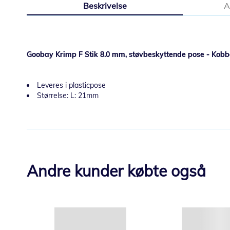
Beskrivelse
A
starten
af
billedgalleriet
Goobay Krimp F Stik 8.0 mm, støvbeskyttende pose - Kobber
Leveres i plasticpose
Størrelse: L: 21mm
Andre kunder købte også