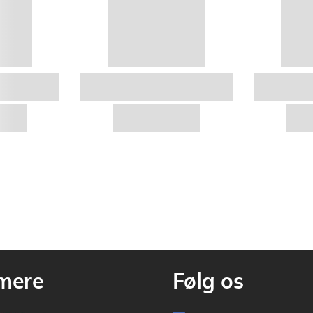
mere
Følg os