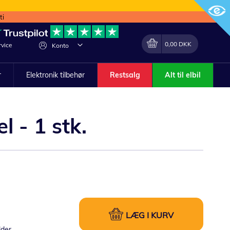
ti
Min indkøbskurv
Lave
0,00 DKK
vice
Konto
om
r
Elektronik tilbehør
Restsalg
Alt til elbil
 - 1 stk.
LÆG I KURV
lder