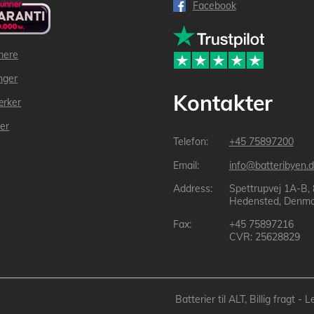
Facebook
mere
inger
Kontakter
ærker
der
+45 75897200
info@batteribyen.d
Spettrupvej 1A-B,
Hedensted, Denma
+45 75897216
CVR: 25628829
Batterier til ALT, Billig fragt 