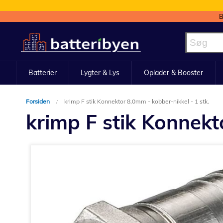
B
Skip
to
Content
Batterier
Lygter & Lys
Oplader & Booster
Forsiden
krimp F stik Konnektor 8,0mm - kobber-nikkel - 1 stk.
krimp F stik Konnekt
Gå
til
slutningen
af
billedgalleriet