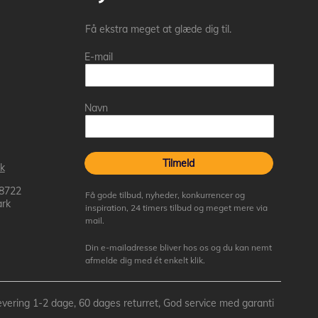
Få ekstra meget at glæde dig til.
E-mail
Navn
Tilmeld
k
 8722
Få gode tilbud, nyheder, konkurrencer og
rk
inspiration, 24 timers tilbud og meget mere via
mail.
Din e-mailadresse bliver hos os og du kan nemt
afmelde dig med ét enkelt klik.
- Levering 1-2 dage, 60 dages returret, God service med garanti