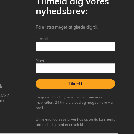
Tilmeld dig vores
nyhedsbrev:
Få ekstra meget at glæde dig til.
E-mail
Navn
Tilmeld
k
 8722
Få gode tilbud, nyheder, konkurrencer og
rk
inspiration, 24 timers tilbud og meget mere via
mail.
Din e-mailadresse bliver hos os og du kan nemt
afmelde dig med ét enkelt klik.