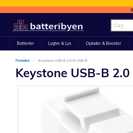
B
Skip
to
Content
Batterier
Lygter & Lys
Oplader & Booster
Forsiden
Keystone USB-B 2.0 til USB-B
Keystone USB-B 2.0 
Gå
til
slutningen
af
billedgalleriet