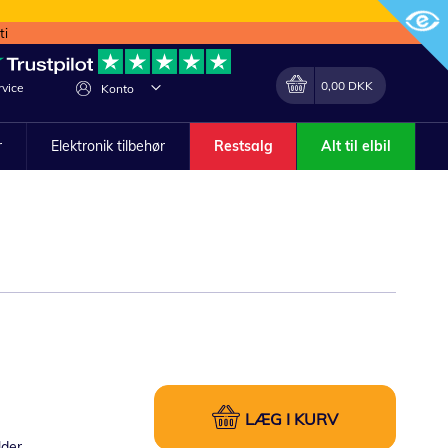
ti
Min indkøbskurv
Lave
0,00 DKK
vice
Konto
om
r
Elektronik tilbehør
Restsalg
Alt til elbil
LÆG I KURV
lder