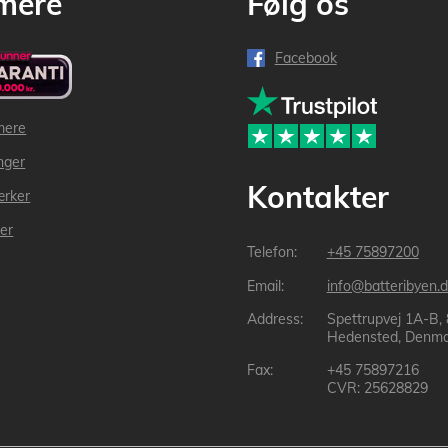
mere
Følg os
Facebook
mere
inger
Kontakter
ærker
der
+45 75897200
info@batteribyen.d
Spettrupvej 1A-B,
Hedensted, Denma
+45 75897216
CVR: 25628829