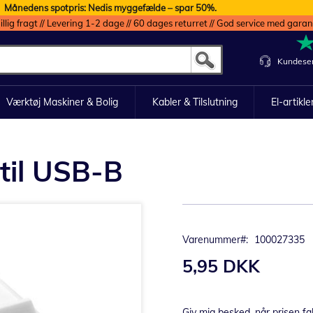
Månedens spotpris: Nedis myggefælde – spar 50%.
illig fragt // Levering 1-2 dage // 60 dages returret // God service med garan
Kundeser
Værktøj Maskiner & Bolig
Kabler & Tilslutning
El-artikle
til USB-B
Varenummer
100027335
5,95 DKK
Giv mig besked, når prisen fa