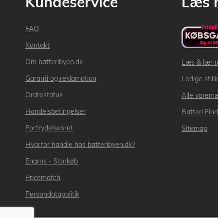
Kundeservice
Læs 
FAQ
Kontakt
Om batteribyen.dk
Læs & lær 
Garanti og reklamation
Ledige still
Ordrestatus
Alle varem
Handelsbetingelser
Batteri Fin
Fortrydelsesret
Sitemap
Hvorfor handle hos batteribyen.dk?
Engros - Storkøb
Pricematch
Persondatapolitik