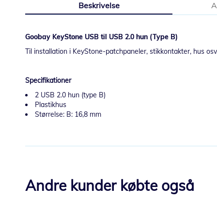
Beskrivelse
A
starten
af
billedgalleriet
Goobay KeyStone USB til USB 2.0 hun (Type B)
Til installation i KeyStone-patchpaneler, stikkontakter, hus osv
Specifikationer
2 USB 2.0 hun (type B)
Plastikhus
Størrelse: B: 16,8 mm
Andre kunder købte også