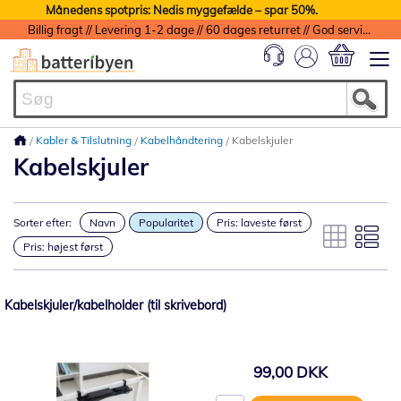
Månedens spotpris: Nedis myggefælde – spar 50%.
Billig fragt // Levering 1-2 dage // 60 dages returret // God service med garanti
Min indkøbs
Kabler & Tilslutning
Kabelhåndtering
Kabelskjuler
Kabelskjuler
Sorter efter:
Navn
Popularitet
Pris: laveste først
Pris: højest først
Kabelskjuler/kabelholder (til skrivebord)
99,00 DKK