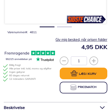
Gå
til
starten
af
billedgalleriet
Varenummer
4811
Giv mig besked, når prisen falder
4,95 DKK
Fremragende
99,015 anmeldelser på
Billig fragt
Alle priser inkl. told, moms og afgifter
Ingen gebyrer
LÆG I KURV
60 dages returret
12 måneders GARANTI
PRICEMATCH
Beskrivelse