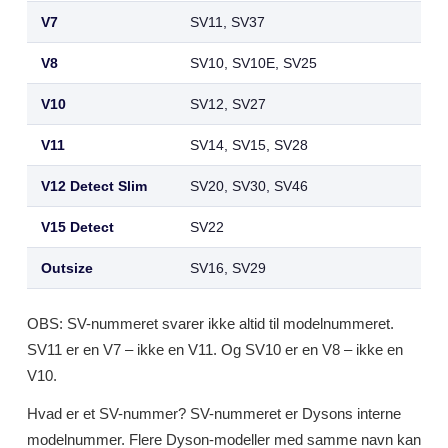
V7
SV11, SV37
V8
SV10, SV10E, SV25
V10
SV12, SV27
V11
SV14, SV15, SV28
V12 Detect Slim
SV20, SV30, SV46
V15 Detect
SV22
Outsize
SV16, SV29
OBS: SV-nummeret svarer ikke altid til modelnummeret.
SV11 er en V7 – ikke en V11. Og SV10 er en V8 – ikke en
V10.
Hvad er et SV-nummer? SV-nummeret er Dysons interne
modelnummer. Flere Dyson-modeller med samme navn kan