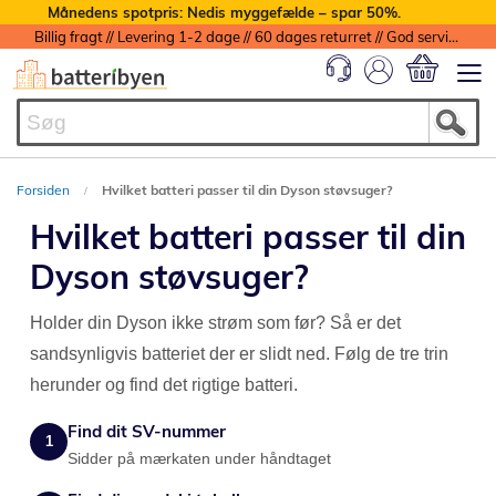
Månedens spotpris: Nedis myggefælde – spar 50%.
Billig fragt // Levering 1-2 dage // 60 dages returret // God service med garanti
Min indkøbs
Forsiden
Hvilket batteri passer til din Dyson støvsuger?
Hvilket batteri passer til din
Dyson støvsuger?
Holder din Dyson ikke strøm som før? Så er det
sandsynligvis batteriet der er slidt ned. Følg de tre trin
herunder og find det rigtige batteri.
Find dit SV-nummer
1
Sidder på mærkaten under håndtaget