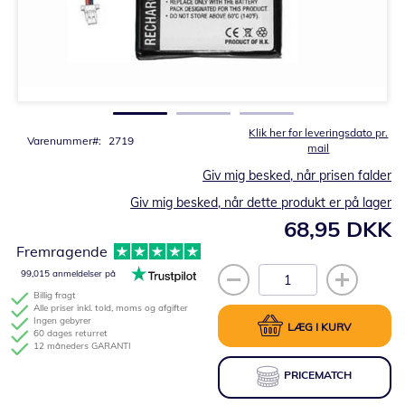
Gå
til
starten
af
billedgalleriet
Klik her for leveringsdato pr.
Varenummer
2719
mail
Giv mig besked, når prisen falder
Giv mig besked, når dette produkt er på lager
68,95 DKK
Fremragende
99,015 anmeldelser på
Billig fragt
Alle priser inkl. told, moms og afgifter
Ingen gebyrer
LÆG I KURV
60 dages returret
12 måneders GARANTI
PRICEMATCH