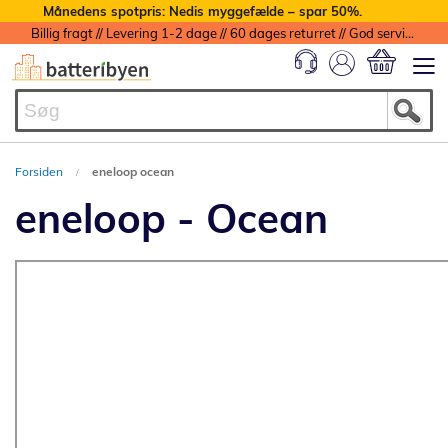
Månedens spotpris: Nedis myggefælde – spar 50%.
Billig fragt // Levering 1-2 dage // 60 dages returret // God service med garanti
Min indkøbs
Forsiden
eneloop ocean
eneloop - Ocean