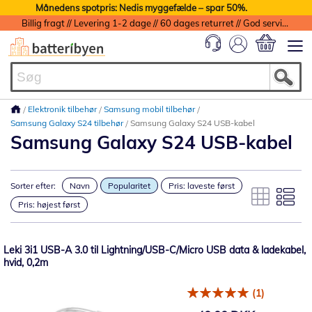
Månedens spotpris: Nedis myggefælde – spar 50%.
Billig fragt // Levering 1-2 dage // 60 dages returret // God service med garanti
Min indkøbs
Elektronik tilbehør
Samsung mobil tilbehør
Samsung Galaxy S24 tilbehør
Samsung Galaxy S24 USB-kabel
Samsung Galaxy S24 USB-kabel
Sorter efter:
Navn
Popularitet
Pris: laveste først
Pris: højest først
Leki 3i1 USB-A 3.0 til Lightning/USB-C/Micro USB data & ladekabel,
hvid, 0,2m
(1)