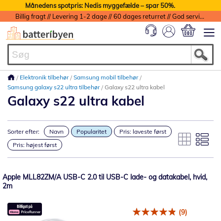
Månedens spotpris: Nedis myggefælde – spar 50%.
Billig fragt // Levering 1-2 dage // 60 dages returret // God service med garanti
Min indkøbs
Elektronik tilbehør
Samsung mobil tilbehør
Samsung galaxy s22 ultra tilbehør
Galaxy s22 ultra kabel
Galaxy s22 ultra kabel
Sorter efter:
Navn
Popularitet
Pris: laveste først
Pris: højest først
Apple MLL82ZM/A USB-C 2.0 til USB-C lade- og datakabel, hvid,
2m
(9)