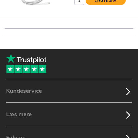
LÆG I KURV
Kundeservice
Læs mere
Følg os