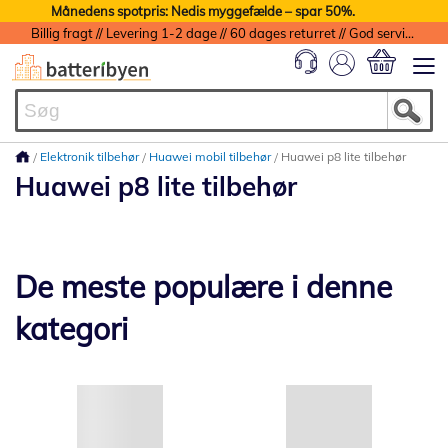
Månedens spotpris: Nedis myggefælde – spar 50%.
Billig fragt // Levering 1-2 dage // 60 dages returret // God service med garanti
Min indkøbs
Elektronik tilbehør
Huawei mobil tilbehør
Huawei p8 lite tilbehør
Huawei p8 lite tilbehør
De meste populære i denne
kategori