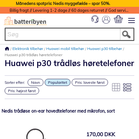
Månedens spotpris: Nedis myggefælde – spar 50%.
Billig fragt // Levering 1-2 dage // 60 dages returret // God service med garanti
Min indkøbs
Elektronik tilbehør
Huawei mobil tilbehør
Huawei p30 tilbehør
Huawei p30 trådløs høretelefoner
Huawei p30 trådløs høretelefoner
Sorter efter:
Navn
Popularitet
Pris: laveste først
Pris: højest først
Nedis trådløse on-ear hovedtelefoner med mikrofon, sort
170,00 DKK