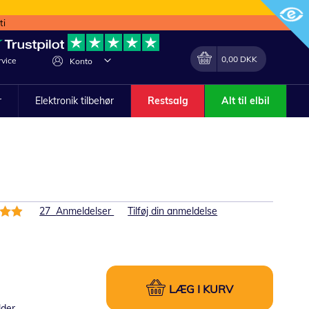
ti
Min indkøbskurv
Lave
0,00 DKK
vice
Konto
om
r
Elektronik tilbehør
Restsalg
Alt til elbil
else:
27
Anmeldelser
Tilføj din anmeldelse
LÆG I KURV
lder