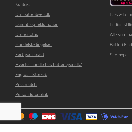
Kontakt
Om batteribyen.dk
Læs & lær 
Garanti og reklamation
Ledige still
Ordrestatus
Alle varem
Handelsbetingelser
Batteri Fin
Fortrydelsesret
Sitemap
Hvorfor handle hos batteribyen.dk?
Engros - Storkøb
Pricematch
Persondatapolitik