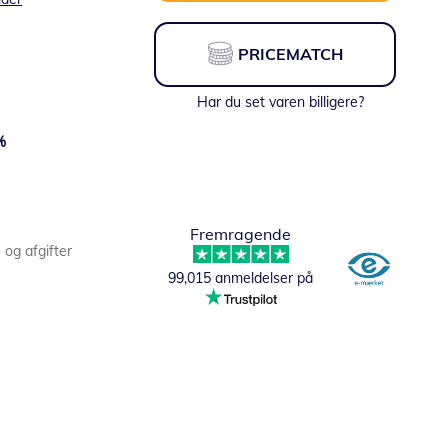
PRICEMATCH
Har du set varen billigere?
%
Fremragende
s og afgifter
Fra:
17,10 DKK
99,015 anmeldelser på