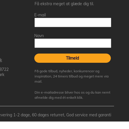
Få ekstra meget at glæde dig til.
E-mail
Navn
Tilmeld
k
 8722
Få gode tilbud, nyheder, konkurrencer og
rk
inspiration, 24 timers tilbud og meget mere via
mail.
Din e-mailadresse bliver hos os og du kan nemt
afmelde dig med ét enkelt klik.
- Levering 1-2 dage, 60 dages returret, God service med garanti