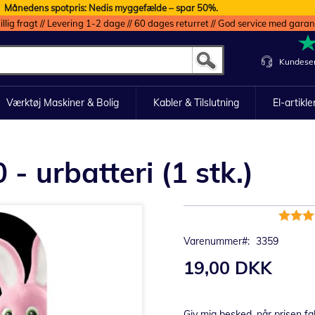
Månedens spotpris: Nedis myggefælde – spar 50%.
illig fragt // Levering 1-2 dage // 60 dages returret // God service med garan
Kundeser
Værktøj Maskiner & Bolig
Kabler & Tilslutning
El-artikle
- urbatteri (1 stk.)
Bedømm
99%
Varenummer
3359
19,00 DKK
Giv mig besked, når prisen fa