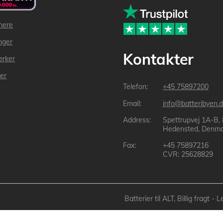
mere
inger
Kontakter
ærker
der
+45 75897200
info@batteribyen.d
Spettrupvej 1A-B,
Hedensted, Denma
+45 75897216
CVR: 25628829
Batterier til ALT, Billig fragt 
Batteribyen.dk ApS: © 2003-2025 batteribyen.dk