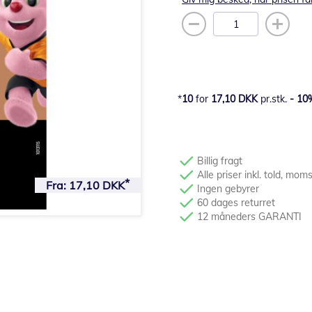
10
for
17,10 DKK
pr.stk.
-
10
Billig fragt
Alle priser inkl. told, mom
Fra:
17,10 DKK
Ingen gebyrer
60 dages returret
12 måneders GARANTI