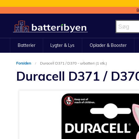
B
Skip
to
Content
Batterier
Lygter & Lys
Oplader & Booster
Forsiden
Duracell D371 / D370 - urbatteri (1 stk.)
Duracell D371 / D370 
Gå
til
slutningen
af
billedgalleriet