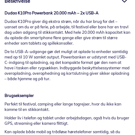
Beskrivelse
Dudao K10Pro Powerbank 20.000 mAh – 2x USB-A
Dudao K10Pro giver dig ekstra strøm, når du har brug for det –
uanset om du er på ferie, på arbejde, til festival eller bare har en travl
dag uden adgang til stikkontakt. Med hele 20.000 mAh kapacitet kan
du oplade din smartphone flere gange eller give strøm til større
enheder som tablets og spillekonsoller.
De to USB-A-udgange gør det muligt at oplade to enheder samtidig
med op til 10 W samlet output. Powerbanken er udstyret med USB-
C-indgang til opladning, og det kompakte format gør den nem at
have i tasken eller rygsækken. Indbyggede beskyttelsessystemer mod
overopladning, overophedning og kortslutning giver sikker opladning
– både hjemme og på tur.
Brugseksempler
Perfekt til festival, camping eller lange togrejser, hvor du ikke kan
komme til en stikkontakt.
Holder liv i telefon og tablet under arbejdsdagen, også hvis du bruger
GPS, streaming eller kamera flittigt.
Kan oplade både mobil og trådløse høretelefoner samtidig, så du