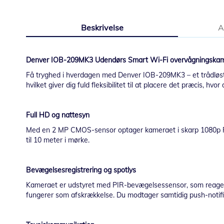
Gå
til
Beskrivelse
A
starten
af
billedgalleriet
Denver IOB-209MK3 Udendørs Smart Wi-Fi overvågningska
Få tryghed i hverdagen med Denver IOB-209MK3 – et trådløst 
hvilket giver dig fuld fleksibilitet til at placere det præcis, hvo
Full HD og nattesyn
Med en 2 MP CMOS-sensor optager kameraet i skarp 1080p Full 
til 10 meter i mørke.
Bevægelsesregistrering og spotlys
Kameraet er udstyret med PIR-bevægelsessensor, som reagerer h
fungerer som afskrækkelse. Du modtager samtidig push-notif