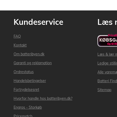
Kundeservice
Læs 
FAQ
Kontakt
Om batteribyen.dk
Læs & lær 
Garanti og reklamation
Ledige still
Ordrestatus
Alle varem
Handelsbetingelser
Batteri Fin
Fortrydelsesret
Sitemap
Hvorfor handle hos batteribyen.dk?
Engros - Storkøb
Pricematch