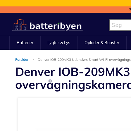
B
Skip
to
Content
Batterier
Lygter & Lys
Oplader & Booster
Forsiden
Denver IOB-209MK3 Udendørs Smart Wi-Fi overvågning
Denver IOB-209MK3
overvågningskamer
Gå
til
slutningen
af
billedgalleriet