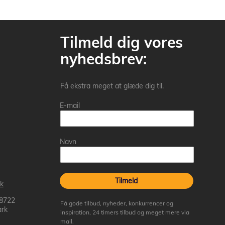
Tilmeld dig vores
nyhedsbrev:
Få ekstra meget at glæde dig til.
E-mail
Navn
Tilmeld
k
 8722
Få gode tilbud, nyheder, konkurrencer og
rk
inspiration, 24 timers tilbud og meget mere via
mail.