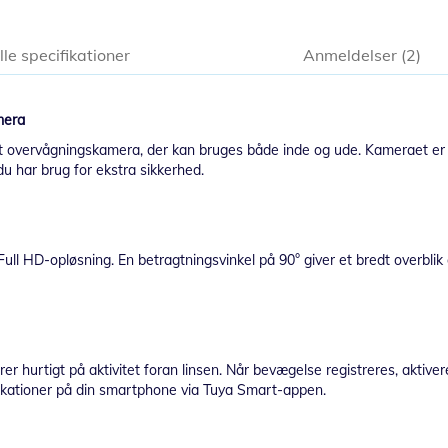
lle specifikationer
Anmeldelser
2
mera
overvågningskamera, der kan bruges både inde og ude. Kameraet er bat
r du har brug for ekstra sikkerhed.
HD-opløsning. En betragtningsvinkel på 90° giver et bredt overblik ov
urtigt på aktivitet foran linsen. Når bevægelse registreres, aktivere
ikationer på din smartphone via Tuya Smart-appen.