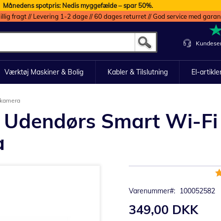
Månedens spotpris: Nedis myggefælde – spar 50%.
illig fragt // Levering 1-2 dage // 60 dages returret // God service med garan
Kundeser
Værktøj Maskiner & Bolig
Kabler & Tilslutning
El-artikle
skamera
 Udendørs Smart Wi-Fi
a
B
8
Varenummer
100052582
349,00 DKK