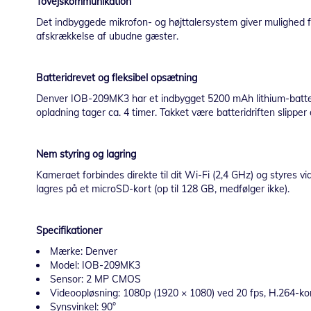
Tovejskommunikation
Det indbyggede mikrofon- og højttalersystem giver mulighed f
afskrækkelse af ubudne gæster.
Batteridrevet og fleksibel opsætning
Denver IOB-209MK3 har et indbygget 5200 mAh lithium-batteri
opladning tager ca. 4 timer. Takket være batteridriften slippe
Nem styring og lagring
Kameraet forbindes direkte til dit Wi-Fi (2,4 GHz) og styres v
lagres på et microSD-kort (op til 128 GB, medfølger ikke).
Specifikationer
Mærke: Denver
Model: IOB-209MK3
Sensor: 2 MP CMOS
Videoopløsning: 1080p (1920 × 1080) ved 20 fps, H.264-k
Synsvinkel: 90°