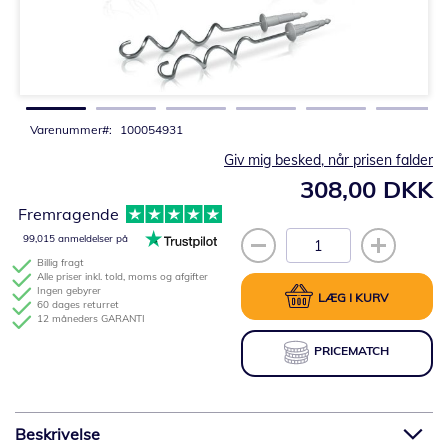
Gå
til
starten
af
billedgalleriet
Varenummer
100054931
Giv mig besked, når prisen falder
308,00 DKK
Fremragende
99,015 anmeldelser på
Billig fragt
Alle priser inkl. told, moms og afgifter
Ingen gebyrer
LÆG I KURV
60 dages returret
12 måneders GARANTI
PRICEMATCH
Beskrivelse