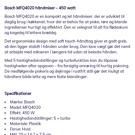
Bosch MFQ4020 håndmixer – 450 watt
Bosch MFQ4020 er en kompakt og let håndmixer, der er udviklet til
daglig brug i køkkenet, hvor der er behov for at piske, røre og blande
ingredienser hurtigt og effektivt. Den er velegnet til alt fra flødeskum
og kagedej til lettere brøddej.
Det ergonomiske design med soft touch-håndtag giver et godt greb,
så den ligger stabilt i hånden under brug. Den lave vægt gør det nemt
at arbejde med mikseren i længere tid uden at belaste hånden.
Med 5 hastighedsindstillinger og turbofunktion kan du tilpasse
hastigheden efter opgaven – fra forsigtig omrøring til hurtig piskning.
De medfølgende piskeris og dejkroge i rustfrit stål gør det muligt at
håndtere både lette og mere faste blandinger.
Specifikationer
Mærke: Bosch
Model: MFQ4020
Effekt: 450 W
Hastighedsindstillinger: 5 + turbo
Materiale: Plastik
Farve: Hvid
Mål: 20 x 14,2 x 7,5 cm