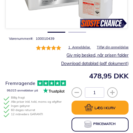
Gå
til
starten
af
billedgalleriet
Varenummer
100010439
Bedømmelse:
1
Anmeldelse
Tilføj din anmeldelse
100%
Giv mig besked, når prisen falder
Download datablad (pdf dokument)
478,95 DKK
Fremragende
99,015 anmeldelser på
Billig fragt
Alle priser inkl. told, moms og afgifter
Ingen gebyrer
LÆG I KURV
60 dages returret
12 måneders GARANTI
PRICEMATCH