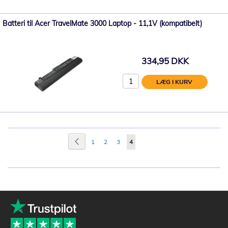
Batteri til Acer TravelMate 3000 Laptop - 11,1V (kompatibelt)
334,95 DKK
LÆG I KURV
Side
Side
Tilbage
Side
Side
Side
Du
1
2
3
4
læser
i
øjeblikket
side