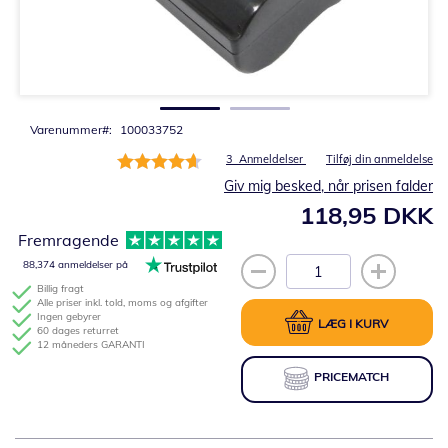
Gå
til
starten
af
billedgalleriet
Varenummer
100033752
Bedømmelse:
3
Anmeldelser
Tilføj din anmeldelse
93%
Giv mig besked, når prisen falder
118,95 DKK
Fremragende
88,374 anmeldelser på
Billig fragt
Alle priser inkl. told, moms og afgifter
Ingen gebyrer
LÆG I KURV
60 dages returret
12 måneders GARANTI
PRICEMATCH