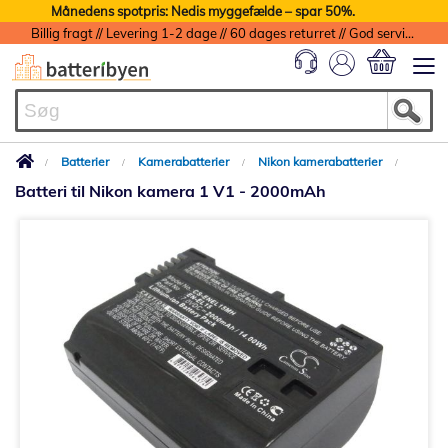
Månedens spotpris: Nedis myggefælde – spar 50%.
Billig fragt // Levering 1-2 dage // 60 dages returret // God service med garanti
Min indkøbs
Batterier
Kamerabatterier
Nikon kamerabatterier
Batteri til Nikon kamera 1 V1 - 2000mAh
Gå
til
slutningen
af
billedgalleriet