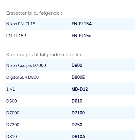
Erstatter bl.a. følgende :
Nikon EN-EL15
EN-EL15A
EN-EL15B
EN-EL15c
Kan bruges til følgende modeller :
Nikon Coolpix D7000
D800
Digital SLR D800
D800E
1 V1
MB-D12
D600
D610
D7000
D7100
D7200
D750
D810
D810A