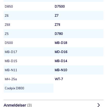
D850
D7500
Z6
Z7
Z6II
Z7II
Z5
D780
D500
MB-D18
MB-D17
MD-D16
MB-D15
MB-D14
MB-N11
MB-N10
MH-25a
WT-7
Coolpix D800
Anmeldelser
3