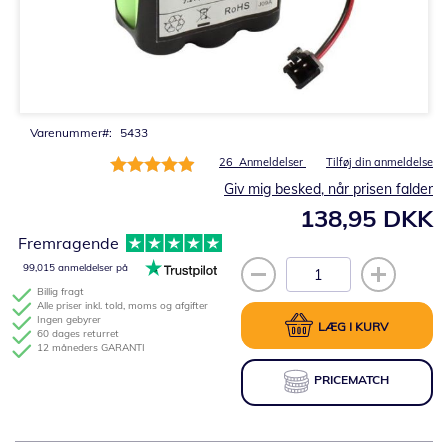
Gå
til
starten
af
billedgalleriet
Varenummer
5433
Bedømmelse:
26
Anmeldelser
Tilføj din anmeldelse
99%
Giv mig besked, når prisen falder
138,95 DKK
Fremragende
99,015 anmeldelser på
Billig fragt
Alle priser inkl. told, moms og afgifter
Ingen gebyrer
LÆG I KURV
60 dages returret
12 måneders GARANTI
PRICEMATCH