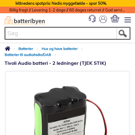
Månedens spotpris: Nedis myggefælde – spar 50%.
Billig fragt // Levering 1-2 dage // 60 dages returret // God service med garanti
Min indkøbs
Batterier
Hus og have batterier
Batterier til audio/radio/DAB
Tivoli Audio batteri - 2 ledninger (TJEK STIK)
Gå
til
slutningen
af
billedgalleriet