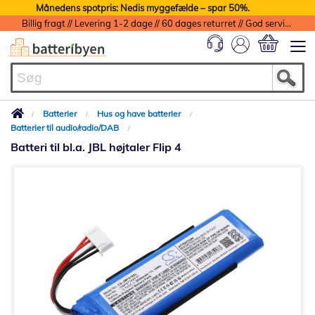
Månedens spotpris: Nedis myggefælde – spar 50%.
Billig fragt // Levering 1-2 dage // 60 dages returret // God service med garanti
Min indkøbs
Batterier
Hus og have batterier
Batterier til audio/radio/DAB
Batteri til bl.a. JBL højtaler Flip 4
Gå
til
slutningen
af
billedgalleriet