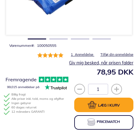
Gå
til
starten
af
billedgalleriet
Varenummer
100050555
Bedømmelse:
1
Anmeldelse
Tilføj din anmeldelse
100%
Giv mig besked, når prisen falder
78,95 DKK
Fremragende
99,015 anmeldelser på
Billig fragt
Alle priser inkl. told, moms og afgifter
Ingen gebyrer
LÆG I KURV
60 dages returret
12 måneders GARANTI
PRICEMATCH