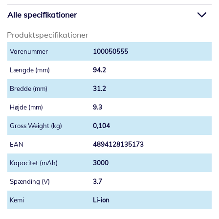
Alle specifikationer
Produktspecifikationer
100050555
94.2
31.2
9.3
0,104
4894128135173
3000
3.7
Li-ion