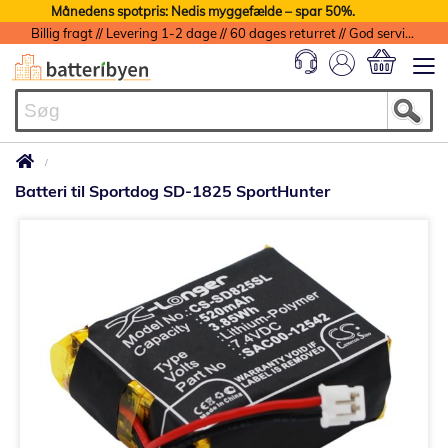
Månedens spotpris: Nedis myggefælde – spar 50%.
Billig fragt // Levering 1-2 dage // 60 dages returret // God service med garanti
Min indkøbs
Batteri til Sportdog SD-1825 SportHunter
Gå
til
slutningen
af
billedgalleriet