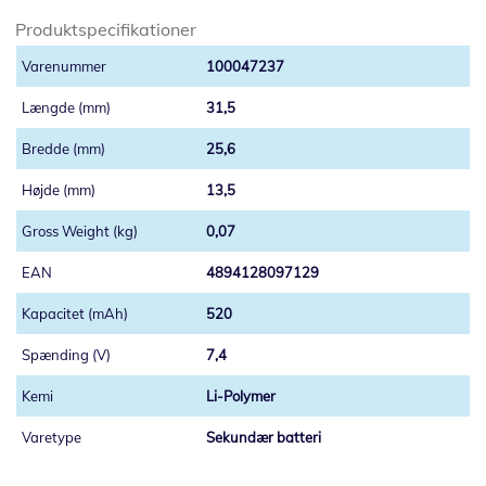
Produktspecifikationer
100047237
31,5
25,6
13,5
0,07
4894128097129
520
7,4
Li-Polymer
Sekundær batteri