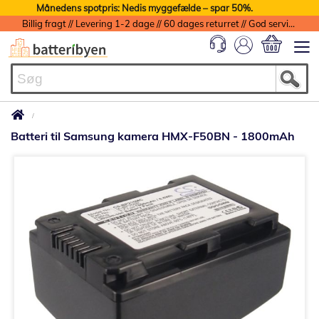
Månedens spotpris: Nedis myggefælde – spar 50%.
Billig fragt // Levering 1-2 dage // 60 dages returret // God service med garanti
Min indkøbs
Batteri til Samsung kamera HMX-F50BN - 1800mAh
Gå
til
slutningen
af
billedgalleriet