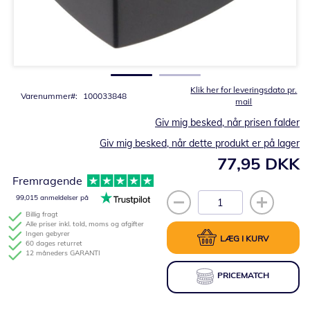
Gå
til
starten
af
billedgalleriet
Klik her for leveringsdato pr.
Varenummer
100033848
mail
Giv mig besked, når prisen falder
Giv mig besked, når dette produkt er på lager
77,95 DKK
Fremragende
99,015 anmeldelser på
Billig fragt
Alle priser inkl. told, moms og afgifter
Ingen gebyrer
LÆG I KURV
60 dages returret
12 måneders GARANTI
PRICEMATCH