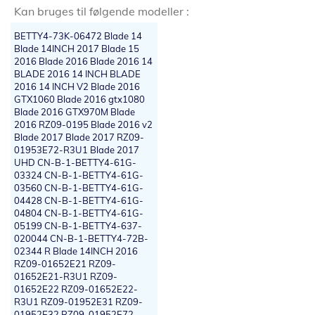
Kan bruges til følgende modeller :
BETTY4-73K-06472 Blade 14
Blade 14INCH 2017 Blade 15
2016 Blade 2016 Blade 2016 14
BLADE 2016 14 INCH BLADE
2016 14 INCH V2 Blade 2016
GTX1060 Blade 2016 gtx1080
Blade 2016 GTX970M Blade
2016 RZ09-0195 Blade 2016 v2
Blade 2017 Blade 2017 RZ09-
01953E72-R3U1 Blade 2017
UHD CN-B-1-BETTY4-61G-
03324 CN-B-1-BETTY4-61G-
03560 CN-B-1-BETTY4-61G-
04428 CN-B-1-BETTY4-61G-
04804 CN-B-1-BETTY4-61G-
05199 CN-B-1-BETTY4-637-
020044 CN-B-1-BETTY4-72B-
02344 R Blade 14INCH 2016
RZ09-01652E21 RZ09-
01652E21-R3U1 RZ09-
01652E22 RZ09-01652E22-
R3U1 RZ09-01952E31 RZ09-
01952E32 RZ09-01952E72