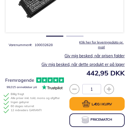
Gå
til
starten
af
billedgalleriet
Klik her for leveringsdato pr.
Varenummer
100032628
mail
Giv mig besked, når prisen falder
Giv mig besked, når dette produkt er på lager
442,95 DKK
Fremragende
99,015 anmeldelser på
Billig fragt
Alle priser inkl. told, moms og afgifter
Ingen gebyrer
LÆG I KURV
60 dages returret
12 måneders GARANTI
PRICEMATCH