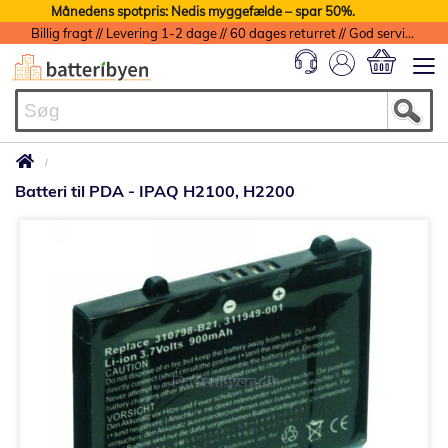
Månedens spotpris: Nedis myggefælde – spar 50%.
Billig fragt // Levering 1-2 dage // 60 dages returret // God service med garanti
Min indkøbs
Batteri til PDA - IPAQ H2100, H2200
Gå
til
slutningen
af
billedgalleriet