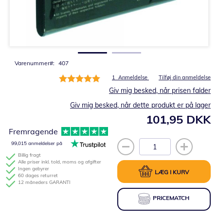
Gå
til
starten
af
billedgalleriet
Varenummer
407
Bedømmelse:
1
Anmeldelse
Tilføj din anmeldelse
100%
Giv mig besked, når prisen falder
Giv mig besked, når dette produkt er på lager
101,95 DKK
Fremragende
99,015 anmeldelser på
Billig fragt
Alle priser inkl. told, moms og afgifter
Ingen gebyrer
LÆG I KURV
60 dages returret
12 måneders GARANTI
PRICEMATCH